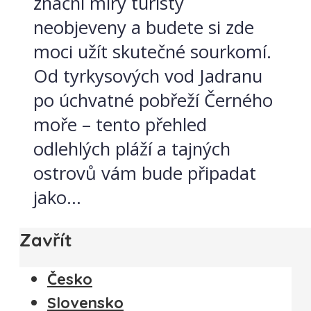
znační míry turisty
neobjeveny a budete si zde
moci užít skutečné sourkomí.
Od tyrkysových vod Jadranu
po úchvatné pobřeží Černého
moře – tento přehled
odlehlých pláží a tajných
ostrovů vám bude připadat
jako...
Zavřít
Česko
Slovensko