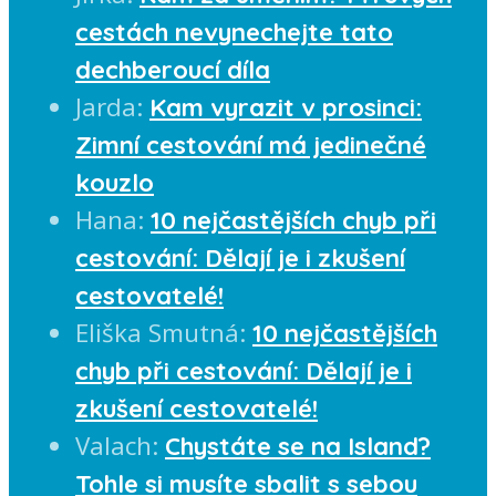
cestách nevynechejte tato
dechberoucí díla
Jarda
:
Kam vyrazit v prosinci:
Zimní cestování má jedinečné
kouzlo
Hana
:
10 nejčastějších chyb při
cestování: Dělají je i zkušení
cestovatelé!
Eliška Smutná
:
10 nejčastějších
chyb při cestování: Dělají je i
zkušení cestovatelé!
Valach
:
Chystáte se na Island?
Tohle si musíte sbalit s sebou