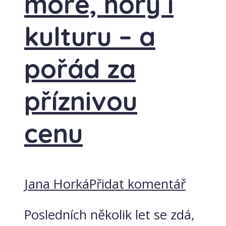
moře, hory i
kulturu – a
pořád za
příznivou
cenu
Jana Horká
Přidat komentář
Posledních několik let se zdá,