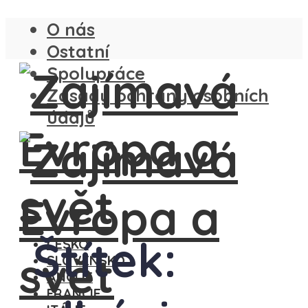
O nás
Ostatní
Spolupráce
Zásady ochrany osobních
údajů
Štítek:
ČESKO
SLOVENSKO
ANGLIE
FRANCIE