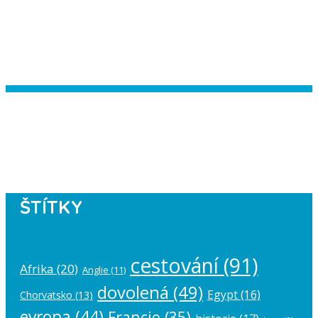
Instagram has returned empty data.
Please authorize your Instagram
account in the
plugin settings
.
ŠTÍTKY
cestování
(91)
Afrika
(20)
Anglie
(11)
dovolená
(49)
Egypt
(16)
Chorvatsko
(13)
evropa
(44)
Francie
(35)