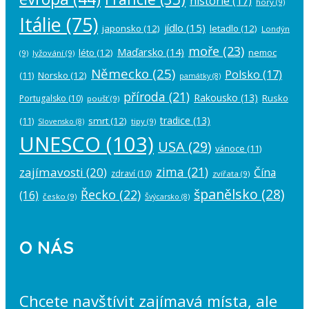
historie
(17)
hory
(9)
Itálie
(75)
jídlo
(15)
japonsko
(12)
letadlo
(12)
Londýn
moře
(23)
Maďarsko
(14)
léto
(12)
nemoc
(9)
lyžování
(9)
Německo
(25)
Polsko
(17)
(11)
Norsko
(12)
památky
(8)
příroda
(21)
Rakousko
(13)
Rusko
Portugalsko
(10)
poušť
(9)
tradice
(13)
(11)
smrt
(12)
tipy
(9)
Slovensko
(8)
UNESCO
(103)
USA
(29)
vánoce
(11)
zima
(21)
zajímavosti
(20)
Čína
zdraví
(10)
zvířata
(9)
španělsko
(28)
Řecko
(22)
(16)
česko
(9)
Švýcarsko
(8)
O NÁS
Chcete navštívit zajímavá místa, ale