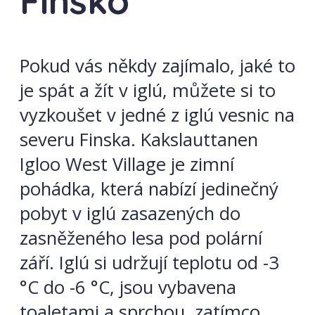
Finsko
Pokud vás někdy zajímalo, jaké to
je spát a žít v iglú, můžete si to
vyzkoušet v jedné z iglú vesnic na
severu Finska. Kakslauttanen
Igloo West Village je zimní
pohádka, která nabízí jedinečný
pobyt v iglú zasazených do
zasněženého lesa pod polární
září. Iglú si udržují teplotu od -3
°C do -6 °C, jsou vybavena
toaletami a sprchou, zatímco