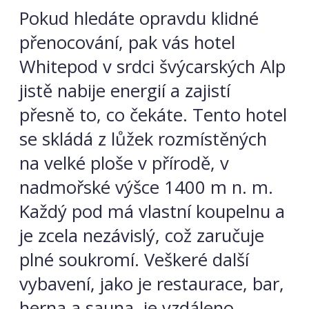
Pokud hledáte opravdu klidné
přenocování, pak vás hotel
Whitepod v srdci švýcarských Alp
jistě nabije energií a zajistí
přesně to, co čekáte. Tento hotel
se skládá z lůžek rozmístěných
na velké ploše v přírodě, v
nadmořské výšce 1400 m n. m.
Každý pod má vlastní koupelnu a
je zcela nezávislý, což zaručuje
plné soukromí. Veškeré další
vybavení, jako je restaurace, bar,
herna a sauna, je vzdáleno