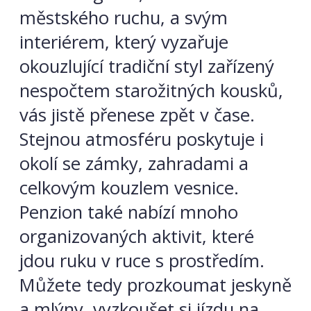
městského ruchu, a svým
interiérem, který vyzařuje
okouzlující tradiční styl zařízený
nespočtem starožitných kousků,
vás jistě přenese zpět v čase.
Stejnou atmosféru poskytuje i
okolí se zámky, zahradami a
celkovým kouzlem vesnice.
Penzion také nabízí mnoho
organizovaných aktivit, které
jdou ruku v ruce s prostředím.
Můžete tedy prozkoumat jeskyně
a mlýny, vyzkoušet si jízdu na