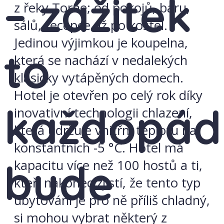
– zážitek
z řeky Torne; od pokojů, baru,
sálů, recepce až po kostel.
Jedinou výjimkou je koupelna,
to
která se nachází v nedalekých
klasicky vytápěných domech.
Hotel je otevřen po celý rok díky
každopád
inovativní technologii chlazení,
která udržuje vnitřní teplotu na
konstantních -5 °C. Hotel má
bude
kapacitu více než 100 hostů a ti,
kteří nakonec zjistí, že tento typ
ubytování je pro ně příliš chladný,
si mohou vybrat některý z