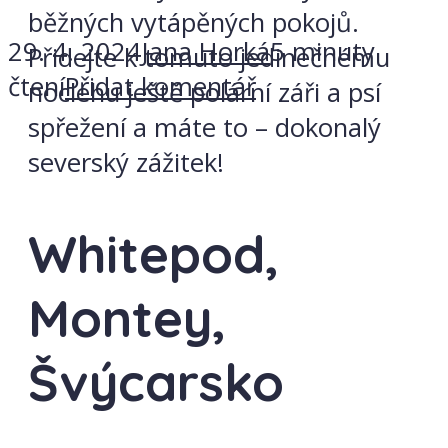
běžných vytápěných pokojů.
29. 4. 2024
Jana Horká
5 minuty
Přidejte k tomuto jedinečnému
čtení
Přidat komentář
noclehu ještě polární záři a psí
spřežení a máte to – dokonalý
severský zážitek!
Whitepod,
Montey,
Švýcarsko