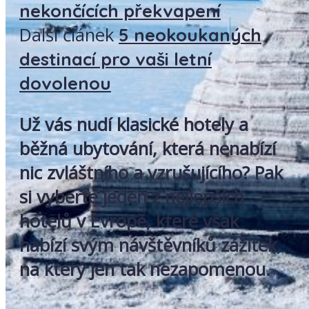
nekončících překvapení
Další článek
5 neokoukaných
destinací pro vaši letní
dovolenou
Už vás nudí klasické hotely a
běžná ubytování, která nenabízí
nic zvláštního a vzrušujícího? Pak
si vyberte jeden z nejlepších
hotelů v Evropě, které však
nabízí svým návštěvníků zážitek,
na který jen tak nezapomenou.