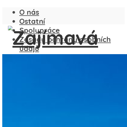
O nás
Ostatní
Spolupráce
Zásady ochrany osobních
údajů
ČESKO
SLOVENSKO
ANGLIE
FRANCIE