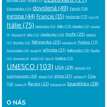
Anglie
(11)
dovolená
(49)
Egypt
(16)
Chorvatsko
(13)
evropa
(44)
Francie
(35)
historie
(17)
hory
(9)
Itálie
(75)
jídlo
(15)
japonsko
(12)
letadlo
(12)
Londýn
moře
(23)
Maďarsko
(14)
léto
(12)
nemoc
(9)
lyžování
(9)
Německo
(25)
Polsko
(17)
(11)
Norsko
(12)
památky
(8)
příroda
(21)
Rakousko
(13)
Rusko
Portugalsko
(10)
poušť
(9)
tradice
(13)
(11)
smrt
(12)
tipy
(9)
Slovensko
(8)
UNESCO
(103)
USA
(29)
vánoce
(11)
zima
(21)
zajímavosti
(20)
Čína
zdraví
(10)
zvířata
(9)
španělsko
(28)
Řecko
(22)
(16)
česko
(9)
Švýcarsko
(8)
O NÁS