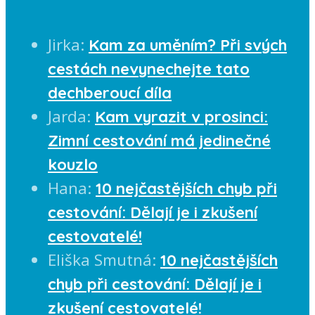
Jirka
:
Kam za uměním? Při svých
cestách nevynechejte tato
dechberoucí díla
Jarda
:
Kam vyrazit v prosinci:
Zimní cestování má jedinečné
kouzlo
Hana
:
10 nejčastějších chyb při
cestování: Dělají je i zkušení
cestovatelé!
Eliška Smutná
:
10 nejčastějších
chyb při cestování: Dělají je i
zkušení cestovatelé!