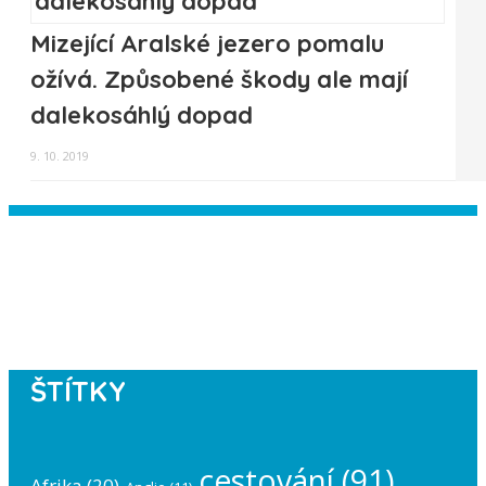
Mizející Aralské jezero pomalu
ožívá. Způsobené škody ale mají
dalekosáhlý dopad
9. 10. 2019
Instagram has returned empty data.
Please authorize your Instagram
account in the
plugin settings
.
ŠTÍTKY
cestování
(91)
Afrika
(20)