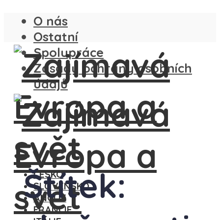
O nás
Ostatní
Spolupráce
Zásady ochrany osobních
údajů
Štítek:
ČESKO
SLOVENSKO
ANGLIE
FRANCIE