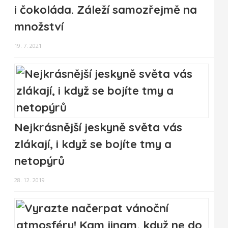
i čokoláda. Záleží samozřejmě na
množství
19. 7. 2021
Nejkrásnější jeskyně světa vás
zlákají, i když se bojíte tmy a
netopýrů
28. 12. 2019