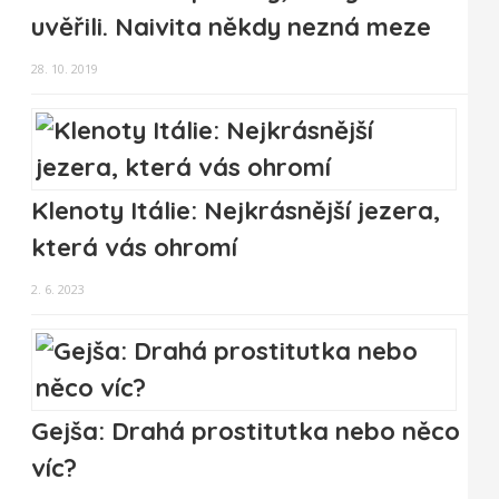
uvěřili. Naivita někdy nezná meze
28. 10. 2019
Klenoty Itálie: Nejkrásnější jezera,
která vás ohromí
2. 6. 2023
Gejša: Drahá prostitutka nebo něco
víc?