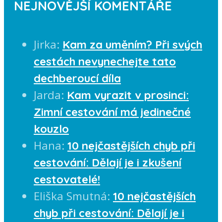
NEJNOVĚJŠÍ KOMENTÁŘE
Jirka
:
Kam za uměním? Při svých
cestách nevynechejte tato
dechberoucí díla
Jarda
:
Kam vyrazit v prosinci:
Zimní cestování má jedinečné
kouzlo
Hana
:
10 nejčastějších chyb při
cestování: Dělají je i zkušení
cestovatelé!
Eliška Smutná
:
10 nejčastějších
chyb při cestování: Dělají je i