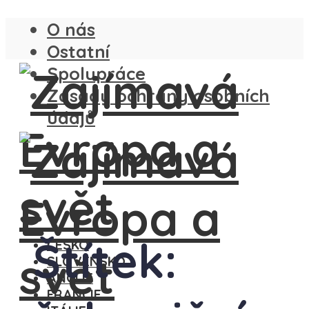
O nás
Ostatní
Spolupráce
Zásady ochrany osobních
údajů
Štítek:
ČESKO
SLOVENSKO
ANGLIE
FRANCIE