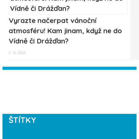
Vyrazte načerpat vánoční
atmosféru! Kam jinam, když ne do
Vídně či Drážďan?
2. 12. 2022
Instagram has returned empty data.
Please authorize your Instagram
account in the
plugin settings
.
ŠTÍTKY