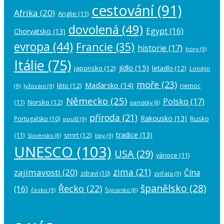
cestování
(91)
Afrika
(20)
Anglie
(11)
dovolená
(49)
Egypt
(16)
Chorvatsko
(13)
evropa
(44)
Francie
(35)
historie
(17)
hory
(9)
Itálie
(75)
jídlo
(15)
japonsko
(12)
letadlo
(12)
Londýn
moře
(23)
Maďarsko
(14)
léto
(12)
nemoc
(9)
lyžování
(9)
Německo
(25)
Polsko
(17)
(11)
Norsko
(12)
památky
(8)
příroda
(21)
Rakousko
(13)
Rusko
Portugalsko
(10)
poušť
(9)
tradice
(13)
(11)
smrt
(12)
tipy
(9)
Slovensko
(8)
UNESCO
(103)
USA
(29)
vánoce
(11)
zima
(21)
zajímavosti
(20)
Čína
zdraví
(10)
zvířata
(9)
španělsko
(28)
Řecko
(22)
(16)
česko
(9)
Švýcarsko
(8)