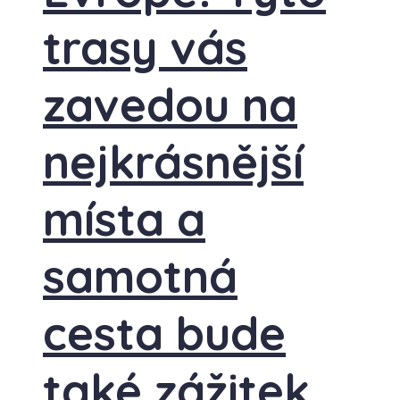
trasy vás
zavedou na
nejkrásnější
místa a
samotná
cesta bude
také zážitek