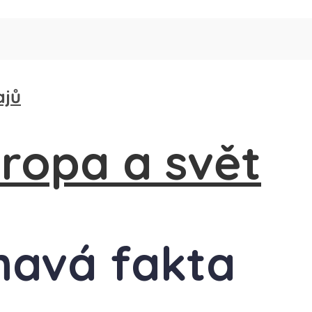
ajů
ímavá fakta