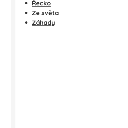
Řecko
Ze světa
Záhady