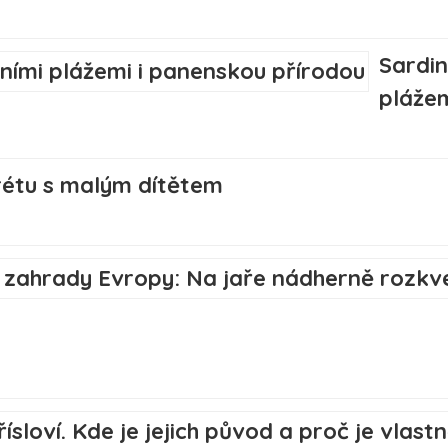
Sardin
plážem
étu s malým dítětem