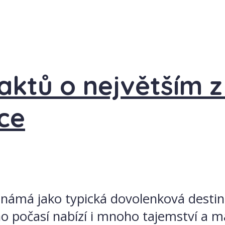
 faktů o největším 
ce
 známá jako typická dovolenková dest
ho počasí nabízí i mnoho tajemství a m