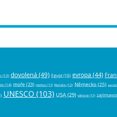
ease authorize your Instagram account in
dovolená
(49)
evropa
(44)
Fran
Egypt
(16)
o
(13)
Německo
(25)
moře
(23)
ko
(14)
nemoc
(11)
Norsko
(12)
památ
UNESCO
(103)
USA
(29)
zajímavos
)
vánoce
(11)