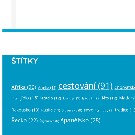
Instagram has returned empty data. Pl
ŠTÍTKY
cestování
(91)
Afrika
(20)
Chorvatsk
Anglie
(11)
jídlo
(15)
Maďars
(12)
letadlo
(12)
léto
(12)
Londýn
(9)
lyžování
(9)
Rakousko
(13)
tradice
(13
Rusko
(11)
smrt
(12)
tipy
(9)
Slovensko
(8)
španělsko
(28)
Řecko
(22)
Švýcarsko
(8)