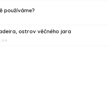
tně používáme?
deira, ostrov věčného jara
7. 2018