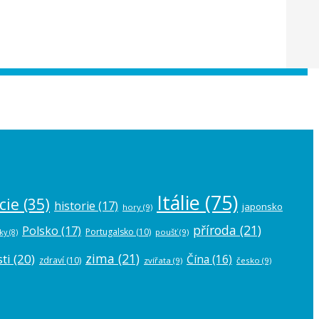
 the
plugin settings
.
Itálie
(75)
cie
(35)
historie
(17)
japonsko
hory
(9)
příroda
(21)
Polsko
(17)
Portugalsko
(10)
poušť
(9)
ky
(8)
zima
(21)
ti
(20)
Čína
(16)
zdraví
(10)
zvířata
(9)
česko
(9)