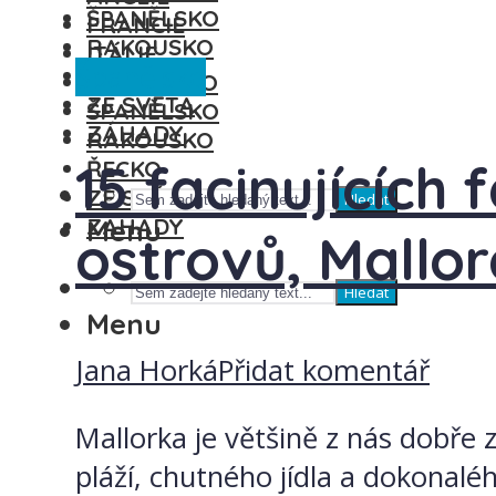
ŠPANĚLSKO
FRANCIE
RAKOUSKO
ITÁLIE
Španělsko
ŘECKO
MAĎARSKO
ZE SVĚTA
ŠPANĚLSKO
ZÁHADY
RAKOUSKO
15 facinujících
ŘECKO
ZE SVĚTA
Hledat
ZÁHADY
Menu
ostrovů, Mallor
Hledat
Menu
Jana Horká
Přidat komentář
Mallorka je většině z nás dobře
pláží, chutného jídla a dokonalé