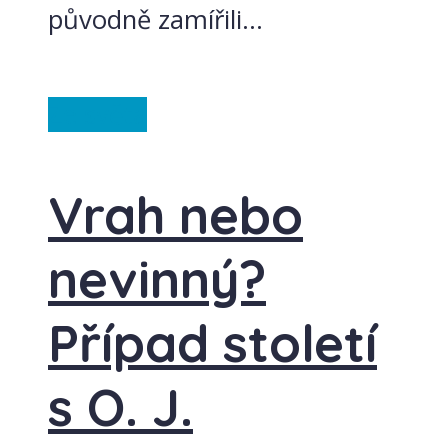
původně zamířili...
Ze světa
Vrah nebo
nevinný?
Případ století
s O. J.