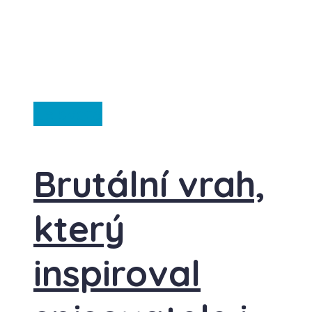
Ze světa
Brutální vrah,
který
inspiroval