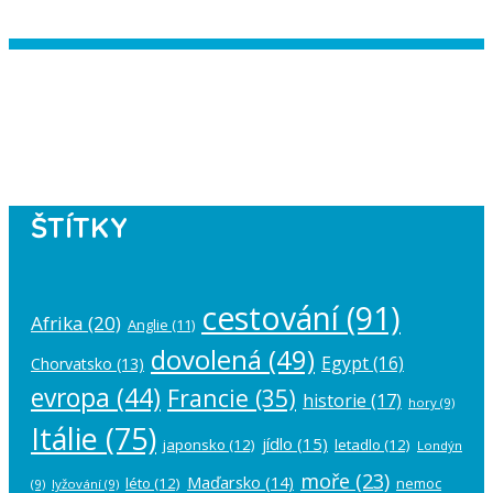
Instagram has returned empty data.
Please authorize your Instagram
account in the
plugin settings
.
ŠTÍTKY
cestování
(91)
Afrika
(20)
Anglie
(11)
dovolená
(49)
Egypt
(16)
Chorvatsko
(13)
evropa
(44)
Francie
(35)
historie
(17)
hory
(9)
Itálie
(75)
jídlo
(15)
japonsko
(12)
letadlo
(12)
Londýn
moře
(23)
Maďarsko
(14)
léto
(12)
nemoc
(9)
lyžování
(9)