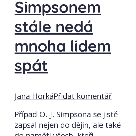
Simpsonem
stále nedá
mnoha lidem
spát
Jana Horká
Přidat komentář
Případ O. J. Simpsona se jistě
zapsal nejen do dějin, ale také
do paměti všech, kteří