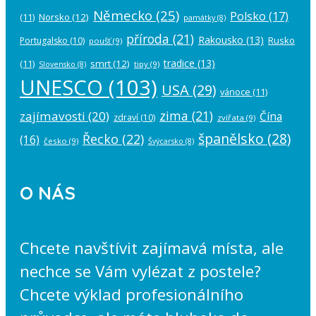
Německo
(25)
Polsko
(17)
(11)
Norsko
(12)
památky
(8)
příroda
(21)
Rakousko
(13)
Rusko
Portugalsko
(10)
poušť
(9)
tradice
(13)
(11)
smrt
(12)
tipy
(9)
Slovensko
(8)
UNESCO
(103)
USA
(29)
vánoce
(11)
zima
(21)
zajímavosti
(20)
Čína
zdraví
(10)
zvířata
(9)
španělsko
(28)
Řecko
(22)
(16)
česko
(9)
Švýcarsko
(8)
O NÁS
Chcete navštívit zajímavá místa, ale
nechce se Vám vylézat z postele?
Chcete výklad profesionálního