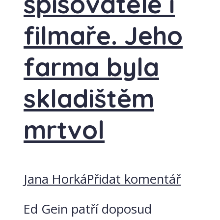
spisovatele i
filmaře. Jeho
farma byla
skladištěm
mrtvol
Jana Horká
Přidat komentář
Ed Gein patří doposud