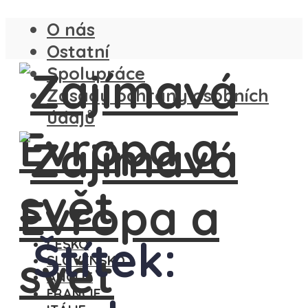
O nás
Ostatní
Spolupráce
Zásady ochrany osobních
údajů
Štítek:
ČESKO
SLOVENSKO
ANGLIE
FRANCIE