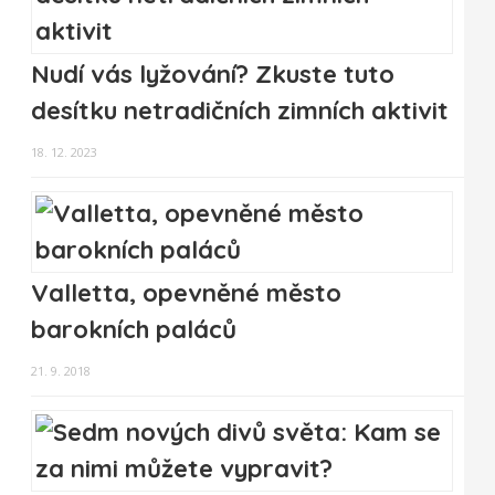
Nudí vás lyžování? Zkuste tuto
desítku netradičních zimních aktivit
18. 12. 2023
Valletta, opevněné město
barokních paláců
21. 9. 2018