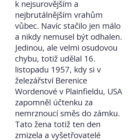
k nejsurovějším a
nejbrutálnějším vrahům
vůbec. Navíc stačilo jen málo
a nikdy nemusel být odhalen.
Jedinou, ale velmi osudovou
chybu, totiž udělal 16.
listopadu 1957, kdy si v
železářství Berenice
Wordenové v Plainfieldu, USA
zapomněl účtenku za
nemrznoucí směs do zámku.
Tato žena totiž ten den
zmizela a vyšetřovatelé