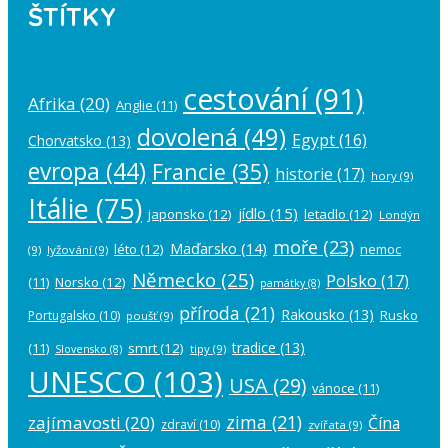
ŠTÍTKY
cestování
(91)
Afrika
(20)
Anglie
(11)
dovolená
(49)
Egypt
(16)
Chorvatsko
(13)
evropa
(44)
Francie
(35)
historie
(17)
hory
(9)
Itálie
(75)
jídlo
(15)
japonsko
(12)
letadlo
(12)
Londýn
moře
(23)
Maďarsko
(14)
léto
(12)
nemoc
(9)
lyžování
(9)
Německo
(25)
Polsko
(17)
(11)
Norsko
(12)
památky
(8)
příroda
(21)
Rakousko
(13)
Rusko
Portugalsko
(10)
poušť
(9)
tradice
(13)
(11)
smrt
(12)
tipy
(9)
Slovensko
(8)
UNESCO
(103)
USA
(29)
vánoce
(11)
zima
(21)
zajímavosti
(20)
Čína
zdraví
(10)
zvířata
(9)