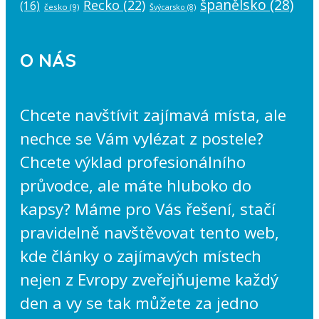
španělsko
(28)
Řecko
(22)
(16)
česko
(9)
Švýcarsko
(8)
O NÁS
Chcete navštívit zajímavá místa, ale
nechce se Vám vylézat z postele?
Chcete výklad profesionálního
průvodce, ale máte hluboko do
kapsy? Máme pro Vás řešení, stačí
pravidelně navštěvovat tento web,
kde články o zajímavých místech
nejen z Evropy zveřejňujeme každý
den a vy se tak můžete za jedno