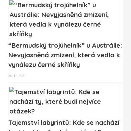
“Bermudský trojúhelník” u Austrálie:
Nevyjasněná zmizení, která vedla k
vynálezu černé skříňky
26. 11. 2021
Tajemství labyrintů: Kde se nachází