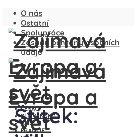
O nás
Ostatní
Spolupráce
Zásady ochrany osobních
údajů
Štítek:
ČESKO
SLOVENSKO
ANGLIE
FRANCIE