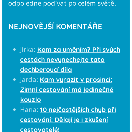
odpoledne podívat po celém světě.
NEJNOVĚJŠÍ KOMENTÁŘE
Jirka
:
Kam za uměním? Při svých
cestách nevynechejte tato
dechberoucí díla
Jarda
:
Kam vyrazit v prosinci:
Zimní cestování má jedinečné
kouzlo
Hana
:
10 nejčastějších chyb při
cestování: Dělají je i zkušení
cestovatelé!