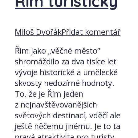
Řím turistický
Miloš Dvořák
Přidat komentář
Řím jako „věčné město“
shromáždilo za dva tisíce let
vývoje historické a umělecké
skvosty nedozírné hodnoty.
To, že je Řím jeden
z nejnavštěvovanějších
světových destinací, vděčí ale
ještě něčemu jinému. Je to ta
pravá atraktivita pro turisty.