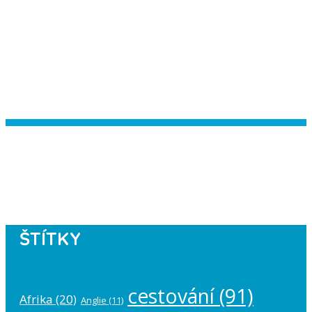
Instagram has returned empty data.
Please authorize your Instagram
account in the
plugin settings
.
ŠTÍTKY
cestování
(91)
Afrika
(20)
Anglie
(11)