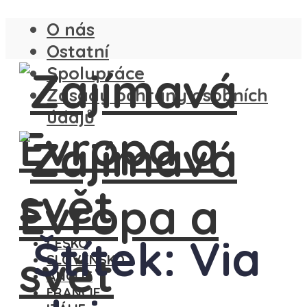
O nás
Ostatní
Spolupráce
Zásady ochrany osobních
údajů
Štítek: Via
ČESKO
SLOVENSKO
ANGLIE
FRANCIE