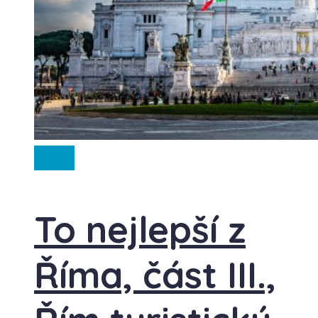
Itálie
To nejlepší z
Říma, část III.,