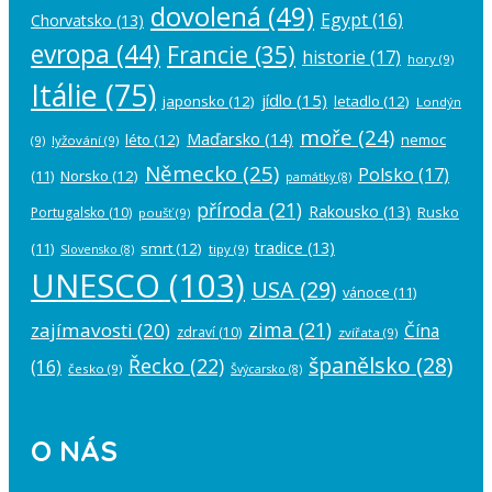
dovolená
(49)
Egypt
(16)
Chorvatsko
(13)
evropa
(44)
Francie
(35)
historie
(17)
hory
(9)
Itálie
(75)
jídlo
(15)
japonsko
(12)
letadlo
(12)
Londýn
moře
(24)
Maďarsko
(14)
léto
(12)
nemoc
(9)
lyžování
(9)
Německo
(25)
Polsko
(17)
(11)
Norsko
(12)
památky
(8)
příroda
(21)
Rakousko
(13)
Rusko
Portugalsko
(10)
poušť
(9)
tradice
(13)
(11)
smrt
(12)
tipy
(9)
Slovensko
(8)
UNESCO
(103)
USA
(29)
vánoce
(11)
zima
(21)
zajímavosti
(20)
Čína
zdraví
(10)
zvířata
(9)
španělsko
(28)
Řecko
(22)
(16)
česko
(9)
Švýcarsko
(8)
O NÁS