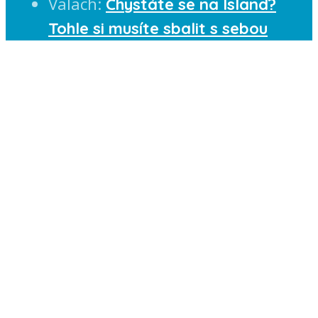
Valach
:
Chystáte se na Island?
Tohle si musíte sbalit s sebou