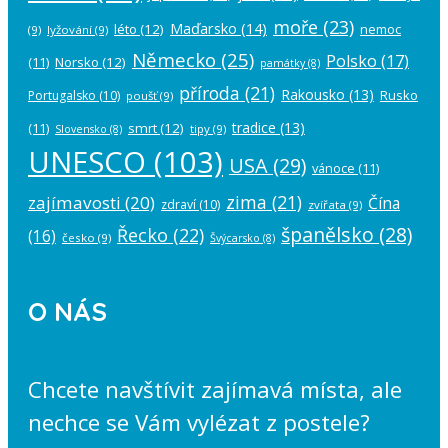
moře
(23)
Maďarsko
(14)
léto
(12)
nemoc
(9)
lyžování
(9)
Německo
(25)
Polsko
(17)
(11)
Norsko
(12)
památky
(8)
příroda
(21)
Rakousko
(13)
Rusko
Portugalsko
(10)
poušť
(9)
tradice
(13)
(11)
smrt
(12)
tipy
(9)
Slovensko
(8)
UNESCO
(103)
USA
(29)
vánoce
(11)
zima
(21)
zajímavosti
(20)
Čína
zdraví
(10)
zvířata
(9)
španělsko
(28)
Řecko
(22)
(16)
česko
(9)
Švýcarsko
(8)
O NÁS
Chcete navštívit zajímavá místa, ale
nechce se Vám vylézat z postele?