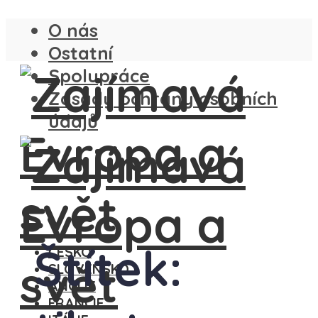
O nás
Ostatní
Spolupráce
Zásady ochrany osobních
údajů
Štítek:
ČESKO
SLOVENSKO
ANGLIE
FRANCIE