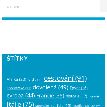
2. 11. 2018
Instagram has returned empty data.
Please authorize your Instagram
account in the
plugin settings
.
ŠTÍTKY
cestování
(91)
Afrika
(20)
Anglie
(11)
dovolená
(49)
Egypt
(16)
Chorvatsko
(13)
evropa
(44)
Francie
(35)
historie
(17)
hory
(9)
Itálie
(75)
jídlo
(15)
japonsko
(12)
letadlo
(12)
Londýn