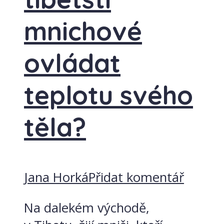
mnichové
ovládat
teplotu svého
těla?
Jana Horká
Přidat komentář
Na dalekém východě,