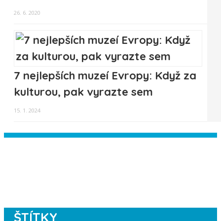
26. 6. 2020
7 nejlepších muzeí Evropy: Když za
kulturou, pak vyrazte sem
15. 1. 2024
Instagram has returned empty data.
Please authorize your Instagram
account in the
plugin settings
.
ŠTÍTKY