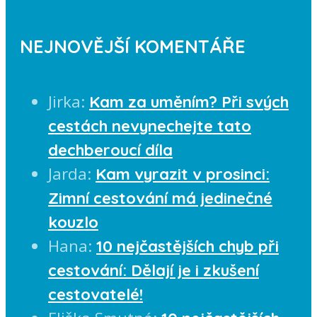
NEJNOVĚJŠÍ KOMENTÁŘE
Jirka
:
Kam za uměním? Při svých
cestách nevynechejte tato
dechberoucí díla
Jarda
:
Kam vyrazit v prosinci:
Zimní cestování má jedinečné
kouzlo
Hana
:
10 nejčastějších chyb při
cestování: Dělají je i zkušení
cestovatelé!