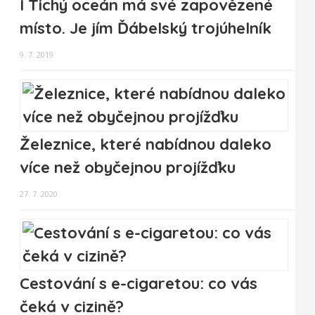
I Tichý oceán má své zapovězené
místo. Je jím Ďábelský trojúhelník
9. 7. 2019
Železnice, které nabídnou daleko
více než obyčejnou projížďku
27. 7. 2020
Cestování s e-cigaretou: co vás
čeká v cizině?