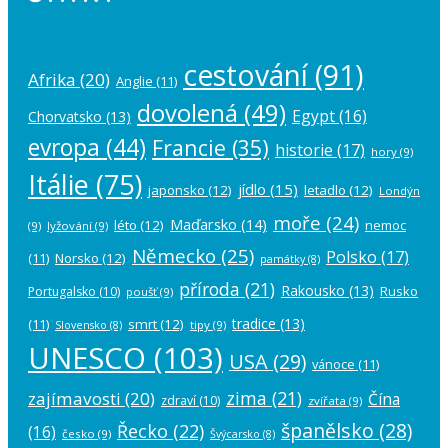
cestování
(91)
Afrika
(20)
Anglie
(11)
dovolená
(49)
Egypt
(16)
Chorvatsko
(13)
evropa
(44)
Francie
(35)
historie
(17)
hory
(9)
Itálie
(75)
jídlo
(15)
japonsko
(12)
letadlo
(12)
Londýn
moře
(24)
Maďarsko
(14)
léto
(12)
nemoc
(9)
lyžování
(9)
Německo
(25)
Polsko
(17)
(11)
Norsko
(12)
památky
(8)
příroda
(21)
Rakousko
(13)
Rusko
Portugalsko
(10)
poušť
(9)
tradice
(13)
(11)
smrt
(12)
tipy
(9)
Slovensko
(8)
UNESCO
(103)
USA
(29)
vánoce
(11)
zima
(21)
zajímavosti
(20)
Čína
zdraví
(10)
zvířata
(9)
španělsko
(28)
Řecko
(22)
(16)
česko
(9)
Švýcarsko
(8)