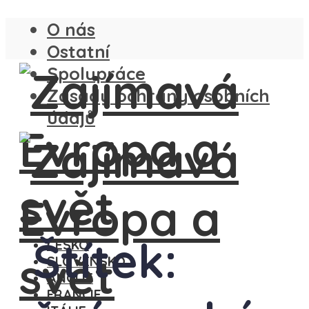
O nás
Ostatní
Spolupráce
Zásady ochrany osobních
údajů
Štítek:
ČESKO
SLOVENSKO
ANGLIE
FRANCIE