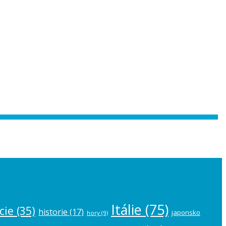
 the
plugin settings
.
Itálie
(75)
cie
(35)
historie
(17)
japonsko
hory
(9)