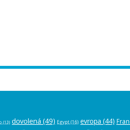
ease authorize your Instagram account in
dovolená
(49)
evropa
(44)
Fran
Egypt
(16)
o
(13)