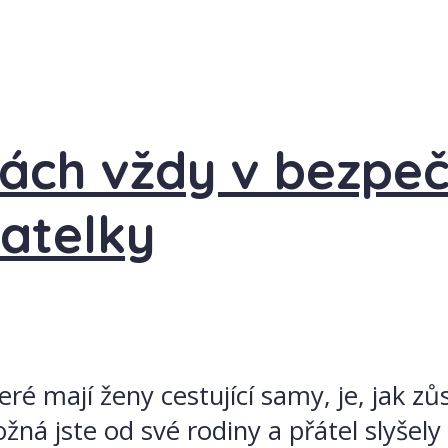
ách vždy v bezpečí
vatelky
ré mají ženy cestující samy, je, jak zůs
ná jste od své rodiny a přátel slyšely