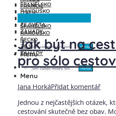
ŠPANĚLSKO
FRANCIE
RAKOUSKO
ITÁLIE
Česká republika
Ze světa
ŘECKO
MAĎARSKO
ZE SVĚTA
ŠPANĚLSKO
ZÁHADY
RAKOUSKO
Jak být na cest
ŘECKO
ZE SVĚTA
Hledat
ZÁHADY
Menu
pro sólo cesto
Hledat
Menu
Jana Horká
Přidat komentář
Jednou z nejčastějších otázek, kte
cestování skutečně bez obav. Mož