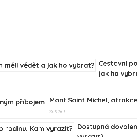
Cestovní po
jak ho vybr
Mont Saint Michel, atrakc
20. 5. 2018
Dostupná dovolená
vyrazit?