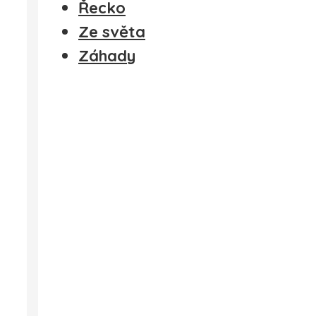
Řecko
Ze světa
Záhady