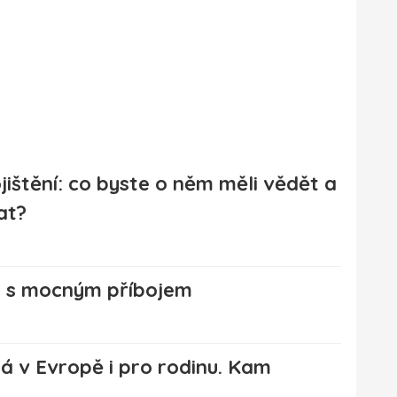
jištění: co byste o něm měli vědět a
at?
e s mocným příbojem
 v Evropě i pro rodinu. Kam