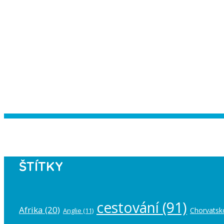
Instagram has returned empty data. Pl
ŠTÍTKY
cestování
(91)
Afrika
(20)
Chorvatsk
Anglie
(11)