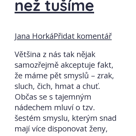
než tušíme
Jana Horká
Přidat komentář
Většina z nás tak nějak
samozřejmě akceptuje fakt,
že máme pět smyslů – zrak,
sluch, čich, hmat a chuť.
Občas se s tajemným
nádechem mluví o tzv.
šestém smyslu, kterým snad
mají více disponovat ženy,