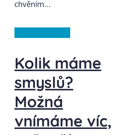
chvěním...
Záhady
Ze světa
Kolik máme
smyslů?
Možná
vnímáme víc,