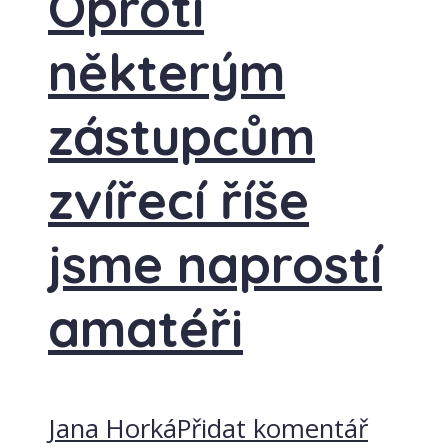
Oproti
některým
zástupcům
zvířecí říše
jsme naprostí
amatéři
Jana Horká
Přidat komentář