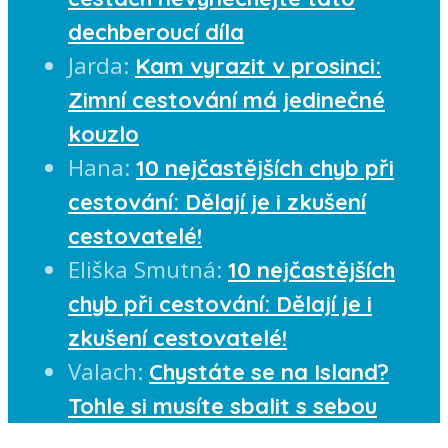
dechberoucí díla
Jarda
:
Kam vyrazit v prosinci:
Zimní cestování má jedinečné
kouzlo
Hana
:
10 nejčastějších chyb při
cestování: Dělají je i zkušení
cestovatelé!
Eliška Smutná
:
10 nejčastějších
chyb při cestování: Dělají je i
zkušení cestovatelé!
Valach
:
Chystáte se na Island?
Tohle si musíte sbalit s sebou