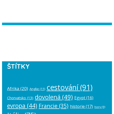
Instagram has returned empty data.
Please authorize your Instagram
account in the
plugin settings
.
ŠTÍTKY
cestování
(91)
Afrika
(20)
Anglie
(11)
dovolená
(49)
Egypt
(16)
Chorvatsko
(13)
evropa
(44)
Francie
(35)
historie
(17)
hory
(9)