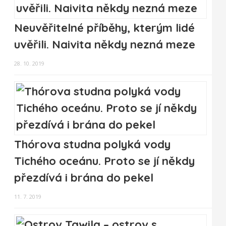
Neuvěřitelné příběhy, kterým lidé
uvěřili. Naivita někdy nezná meze
28. 10. 2019
Thórova studna polyká vody
Tichého oceánu. Proto se jí někdy
přezdívá i brána do pekel
11. 7. 2019