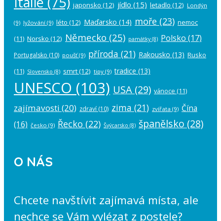
Itálie
(75)
jídlo
(15)
japonsko
(12)
letadlo
(12)
Londýn
moře
(23)
Maďarsko
(14)
léto
(12)
nemoc
(9)
lyžování
(9)
Německo
(25)
Polsko
(17)
(11)
Norsko
(12)
památky
(8)
příroda
(21)
Rakousko
(13)
Rusko
Portugalsko
(10)
poušť
(9)
tradice
(13)
(11)
smrt
(12)
tipy
(9)
Slovensko
(8)
UNESCO
(103)
USA
(29)
vánoce
(11)
zima
(21)
zajímavosti
(20)
Čína
zdraví
(10)
zvířata
(9)
španělsko
(28)
Řecko
(22)
(16)
česko
(9)
Švýcarsko
(8)
O NÁS
Chcete navštívit zajímavá místa, ale
nechce se Vám vylézat z postele?