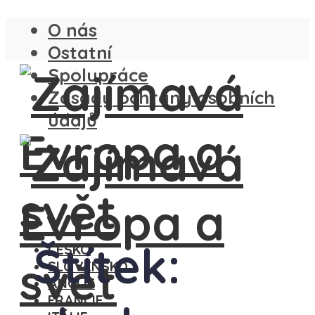
O nás
Ostatní
Spolupráce
Zásady ochrany osobních
údajů
Štítek:
ČESKO
SLOVENSKO
ANGLIE
FRANCIE