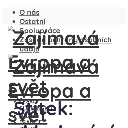
O nás
Ostatní
Spolupráce
Zásady ochrany osobních
údajů
Štítek:
ČESKO
SLOVENSKO
ANGLIE
FRANCIE