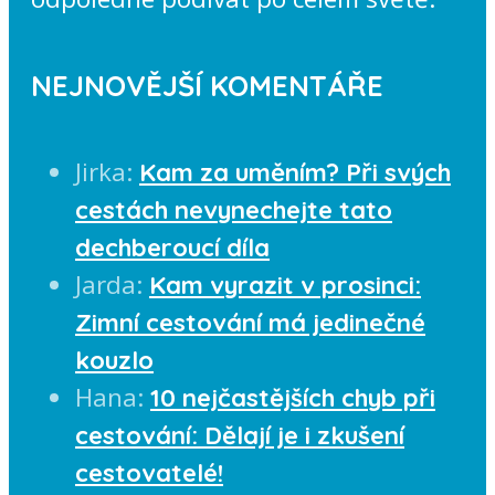
NEJNOVĚJŠÍ KOMENTÁŘE
Jirka
:
Kam za uměním? Při svých
cestách nevynechejte tato
dechberoucí díla
Jarda
:
Kam vyrazit v prosinci:
Zimní cestování má jedinečné
kouzlo
Hana
:
10 nejčastějších chyb při
cestování: Dělají je i zkušení
cestovatelé!