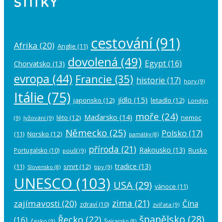
ŠTÍTKY
cestování
(91)
Afrika
(20)
Anglie
(11)
dovolená
(49)
Egypt
(16)
Chorvatsko
(13)
evropa
(44)
Francie
(35)
historie
(17)
hory
(9)
Itálie
(75)
jídlo
(15)
japonsko
(12)
letadlo
(12)
Londýn
moře
(24)
Maďarsko
(14)
léto
(12)
nemoc
(9)
lyžování
(9)
Německo
(25)
Polsko
(17)
(11)
Norsko
(12)
památky
(8)
příroda
(21)
Rakousko
(13)
Rusko
Portugalsko
(10)
poušť
(9)
tradice
(13)
(11)
smrt
(12)
tipy
(9)
Slovensko
(8)
UNESCO
(103)
USA
(29)
vánoce
(11)
zima
(21)
zajímavosti
(20)
Čína
zdraví
(10)
zvířata
(9)
španělsko
(28)
Řecko
(22)
(16)
česko
(9)
Švýcarsko
(8)