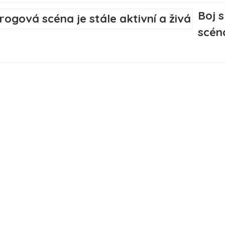
Boj 
scéna