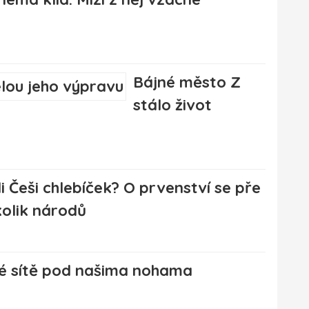
Bájné město Z
stálo život
i Češi chlebíček? O prvenství se pře
olik národů
é sítě pod našima nohama