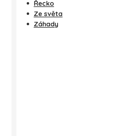
Řecko
Ze světa
Záhady