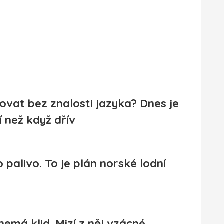
ovat bez znalosti jazyka? Dnes je
í než když dřív
 palivo. To je plán norské lodní
emá klid. Mizí z něj vzácné