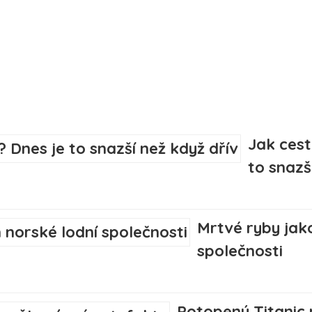
Jak cest
to snazš
Mrtvé ryby jako
společnosti
Potopený Titanic n