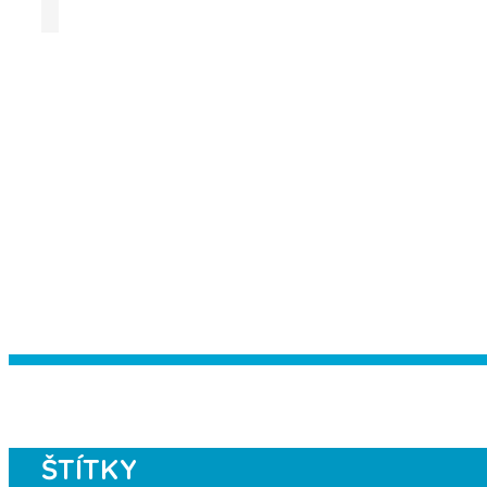
Instagram has returned empty data. Pl
ŠTÍTKY