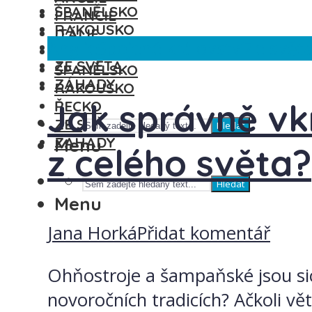
ŠPANĚLSKO
FRANCIE
RAKOUSKO
ITÁLIE
Anglie
Spojené království
Ze svět
ŘECKO
MAĎARSKO
ZE SVĚTA
ŠPANĚLSKO
ZÁHADY
RAKOUSKO
Jak správně vk
ŘECKO
ZE SVĚTA
Hledat
ZÁHADY
Menu
z celého světa?
Hledat
Menu
Jana Horká
Přidat komentář
Ohňostroje a šampaňské jsou sice
novoročních tradicích? Ačkoli vět