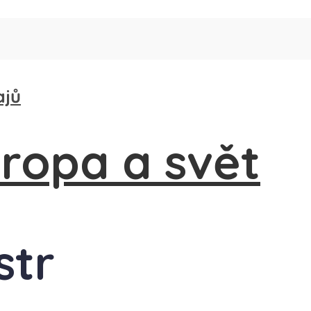
ajů
str