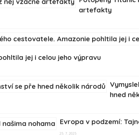
artefakty
hltila jej i celou jeho výpravu
Vymyslel
hned něk
Evropa v podzemí: Tajn
25. 7. 2025