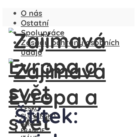
O nás
Ostatní
Spolupráce
Zásady ochrany osobních
údajů
Štítek:
ČESKO
SLOVENSKO
ANGLIE
FRANCIE