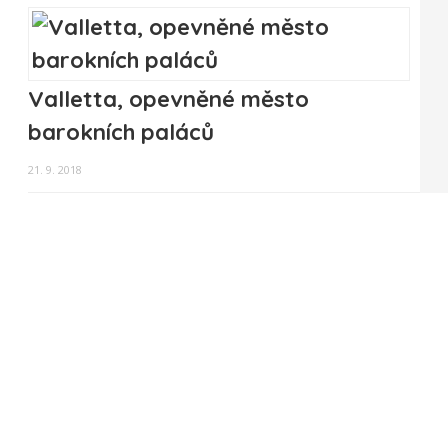
Valletta, opevněné město
barokních paláců
21. 9. 2018