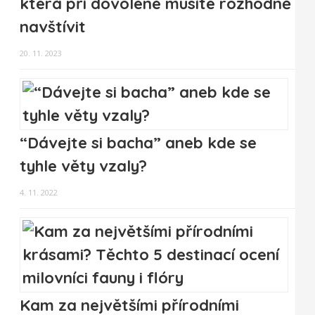
která při dovolené musíte rozhodně
navštívit
20. 11. 2023
“Dávejte si bacha” aneb kde se
tyhle věty vzaly?
4. 11. 2022
Kam za největšími přírodními