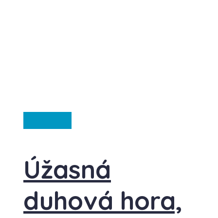
Ze světa
Úžasná
duhová hora,