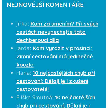
NEJNOVĚJŠÍ KOMENTÁŘE
Jirka
:
Kam za uměním? Při svých
cestách nevynechejte tato
dechberoucí díla
Jarda
:
Kam vyrazit v prosinci:
Zimní cestování má jedinečné
kouzlo
Hana
:
10 nejčastějších chyb při
cestování: Dělají je i zkušení
cestovatelé!
Eliška Smutná
:
10 nejčastějších
chyb při cestování: Dělají je i