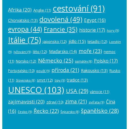
cestování
(91)
Afrika
(20)
Anglie
(11)
dovolená
(49)
Egypt
(16)
Chorvatsko
(13)
evropa
(44)
Francie
(35)
historie
(17)
hory
(9)
Itálie
(75)
jídlo
(15)
japonsko
(12)
letadlo
(12)
Londýn
moře
(23)
Maďarsko
(14)
léto
(12)
nemoc
(9)
lyžování
(9)
Německo
(25)
Polsko
(17)
(11)
Norsko
(12)
památky
(8)
příroda
(21)
Rakousko
(13)
Rusko
Portugalsko
(10)
poušť
(9)
tradice
(13)
(11)
smrt
(12)
tipy
(9)
Slovensko
(8)
UNESCO
(103)
USA
(29)
vánoce
(11)
zima
(21)
zajímavosti
(20)
Čína
zdraví
(10)
zvířata
(9)
španělsko
(28)
Řecko
(22)
(16)
česko
(9)
Švýcarsko
(8)