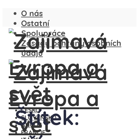
O nás
Ostatní
Spolupráce
Zásady ochrany osobních
údajů
Štítek:
ČESKO
SLOVENSKO
ANGLIE
FRANCIE