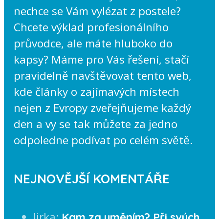
nechce se Vám vylézat z postele?
Chcete výklad profesionálního
průvodce, ale máte hluboko do
kapsy? Máme pro Vás řešení, stačí
pravidelně navštěvovat tento web,
kde články o zajímavých místech
nejen z Evropy zveřejňujeme každý
den a vy se tak můžete za jedno
odpoledne podívat po celém světě.
NEJNOVĚJŠÍ KOMENTÁŘE
Jirka
:
Kam za uměním? Při svých