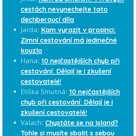
cestách nevynechejte tato
dechberoucí díla
Jarda
:
Kam vyrazit v prosinci:
Zimní cestování má jedinečné
kouzlo
Hana
:
10 nejčastějších chyb při
cestování: Dělají je i zkušení
cestovatelé!
Eliška Smutná
:
10 nejčastějších
chyb při cestování: Dělají je i
zkušení cestovatelé!
Valach
:
Chystáte se na Island?
Tohle si musíte sbalit s sebou