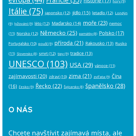
historie
(17)
hory
(9)
Itálie
(75)
jídlo
(15)
japonsko
(12)
letadlo
(12)
Londýn
moře
(23)
Maďarsko
(14)
léto
(12)
nemoc
(9)
lyžování
(9)
Německo
(25)
Polsko
(17)
(11)
Norsko
(12)
památky
(8)
příroda
(21)
Rakousko
(13)
Rusko
Portugalsko
(10)
poušť
(9)
tradice
(13)
(11)
smrt
(12)
tipy
(9)
Slovensko
(8)
UNESCO
(103)
USA
(29)
vánoce
(11)
zima
(21)
zajímavosti
(20)
Čína
zdraví
(10)
zvířata
(9)
španělsko
(28)
Řecko
(22)
(16)
česko
(9)
Švýcarsko
(8)
O NÁS
Chcete navštívit zajímavá místa, ale