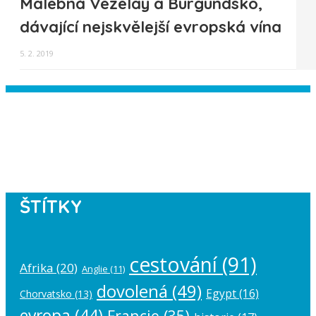
Malebná Vézelay a Burgundsko,
dávající nejskvělejší evropská vína
5. 2. 2019
Instagram has returned empty data.
Please authorize your Instagram
account in the
plugin settings
.
ŠTÍTKY
cestování
(91)
Afrika
(20)
Anglie
(11)
dovolená
(49)
Egypt
(16)
Chorvatsko
(13)
evropa
(44)
Francie
(35)