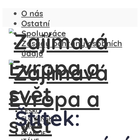
O nás
Ostatní
Spolupráce
Zásady ochrany osobních
údajů
Štítek:
ČESKO
SLOVENSKO
ANGLIE
FRANCIE