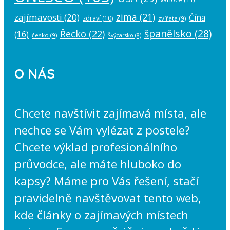
zima
(21)
zajímavosti
(20)
Čína
zdraví
(10)
zvířata
(9)
španělsko
(28)
Řecko
(22)
(16)
česko
(9)
Švýcarsko
(8)
O NÁS
Chcete navštívit zajímavá místa, ale
nechce se Vám vylézat z postele?
Chcete výklad profesionálního
průvodce, ale máte hluboko do
kapsy? Máme pro Vás řešení, stačí
pravidelně navštěvovat tento web,
kde články o zajímavých místech