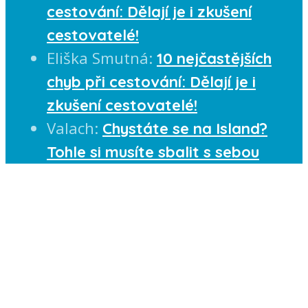
cestování: Dělají je i zkušení
cestovatelé!
Eliška Smutná
:
10 nejčastějších
chyb při cestování: Dělají je i
zkušení cestovatelé!
Valach
:
Chystáte se na Island?
Tohle si musíte sbalit s sebou