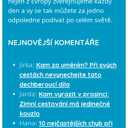
nejen z Evropy zveřejňujeme každý
den a vy se tak můžete za jedno
odpoledne podívat po celém světě.
NEJNOVĚJŠÍ KOMENTÁŘE
Jirka
:
Kam za uměním? Při svých
cestách nevynechejte tato
dechberoucí díla
Jarda
:
Kam vyrazit v prosinci:
Zimní cestování má jedinečné
kouzlo
Hana
:
10 nejčastějších chyb při