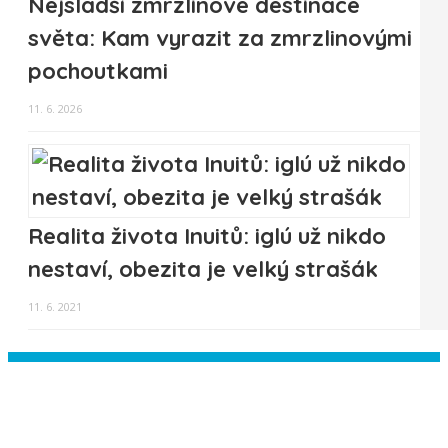
Nejsladší zmrzlinové destinace
světa: Kam vyrazit za zmrzlinovými
pochoutkami
11. 6. 2026
Realita života Inuitů: iglú už nikdo
nestaví, obezita je velký strašák
11. 6. 2021
Instagram has returned empty data.
Please authorize your Instagram
account in the
plugin settings
.