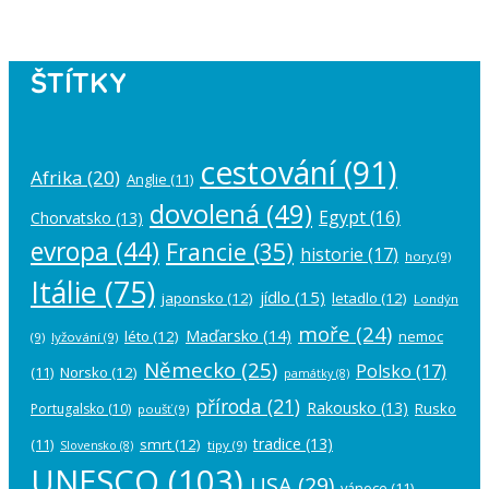
ŠTÍTKY
cestování
(91)
Afrika
(20)
Anglie
(11)
dovolená
(49)
Egypt
(16)
Chorvatsko
(13)
evropa
(44)
Francie
(35)
historie
(17)
hory
(9)
Itálie
(75)
jídlo
(15)
japonsko
(12)
letadlo
(12)
Londýn
moře
(24)
Maďarsko
(14)
léto
(12)
nemoc
(9)
lyžování
(9)
Německo
(25)
Polsko
(17)
(11)
Norsko
(12)
památky
(8)
příroda
(21)
Rakousko
(13)
Rusko
Portugalsko
(10)
poušť
(9)
tradice
(13)
(11)
smrt
(12)
tipy
(9)
Slovensko
(8)
UNESCO
(103)
USA
(29)
vánoce
(11)