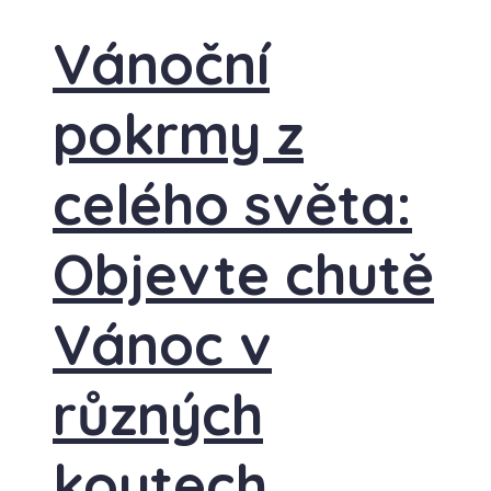
Vánoční
pokrmy z
celého světa:
Objevte chutě
Vánoc v
různých
koutech