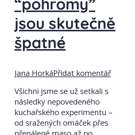
“pohromy”
jsou skutečně
špatné
Jana Horká
Přidat komentář
Všichni jsme se už setkali s
následky nepovedeného
kuchařského experimentu –
od sražených omáček přes
přepálené maso až po