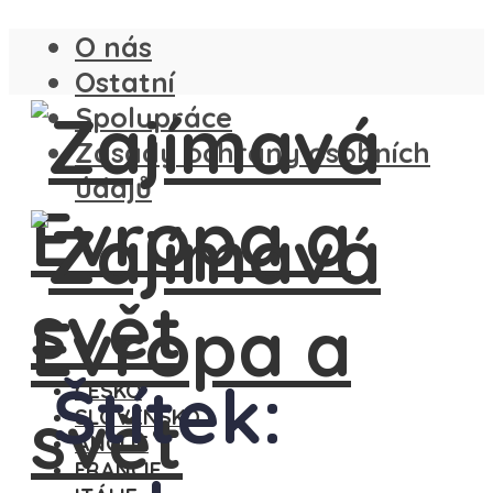
O nás
Ostatní
Spolupráce
Zásady ochrany osobních
údajů
Štítek:
ČESKO
SLOVENSKO
ANGLIE
FRANCIE