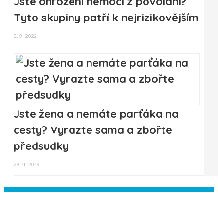
Jste ohrožení nemocí z povolání?
Tyto skupiny patří k nejrizikovějším
2. 9. 2022
Jste žena a nemáte parťáka na
cesty? Vyrazte sama a zbořte
předsudky
29. 4. 2019
Instagram has returned empty data.
Please authorize your Instagram