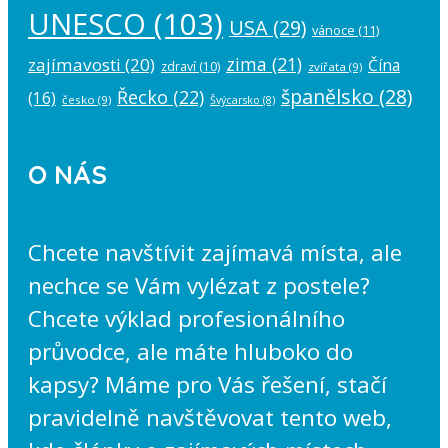
UNESCO
(103)
USA
(29)
vánoce
(11)
zima
(21)
zajímavosti
(20)
Čína
zdraví
(10)
zvířata
(9)
španělsko
(28)
Řecko
(22)
(16)
česko
(9)
Švýcarsko
(8)
O NÁS
Chcete navštívit zajímavá místa, ale
nechce se Vám vylézat z postele?
Chcete výklad profesionálního
průvodce, ale máte hluboko do
kapsy? Máme pro Vás řešení, stačí
pravidelně navštěvovat tento web,