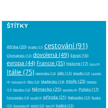
account in the
plugin settings
.
ŠTÍTKY
cestování
(91)
Afrika
(20)
Anglie
(11)
dovolená
(49)
Egypt
(16)
Chorvatsko
(13)
evropa
(44)
Francie
(35)
historie
(17)
hory
(9)
Itálie
(75)
jídlo
(15)
japonsko
(12)
letadlo
(12)
Londýn
moře
(23)
Maďarsko
(14)
léto
(12)
nemoc
(9)
lyžování
(9)
Německo
(25)
Polsko
(17)
(11)
Norsko
(12)
památky
(8)
příroda
(21)
Rakousko
(13)
Rusko
Portugalsko
(10)
poušť
(9)
tradice
(13)
(11)
smrt
(12)
tipy
(9)
Slovensko
(8)