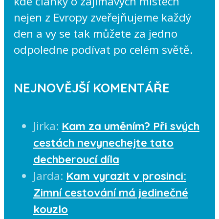
kde články o zajímavých místech
nejen z Evropy zveřejňujeme každý
den a vy se tak můžete za jedno
odpoledne podívat po celém světě.
NEJNOVĚJŠÍ KOMENTÁŘE
Jirka
:
Kam za uměním? Při svých
cestách nevynechejte tato
dechberoucí díla
Jarda
:
Kam vyrazit v prosinci:
Zimní cestování má jedinečné
kouzlo