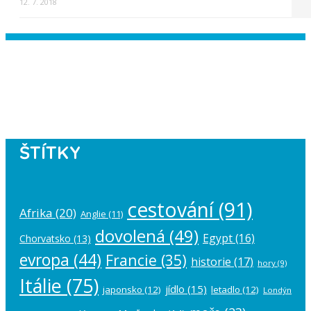
12. 7. 2018
Instagram has returned empty data.
Please authorize your Instagram
account in the
plugin settings
.
ŠTÍTKY
cestování
(91)
Afrika
(20)
Anglie
(11)
dovolená
(49)
Egypt
(16)
Chorvatsko
(13)
evropa
(44)
Francie
(35)
historie
(17)
hory
(9)
Itálie
(75)
jídlo
(15)
japonsko
(12)
letadlo
(12)
Londýn