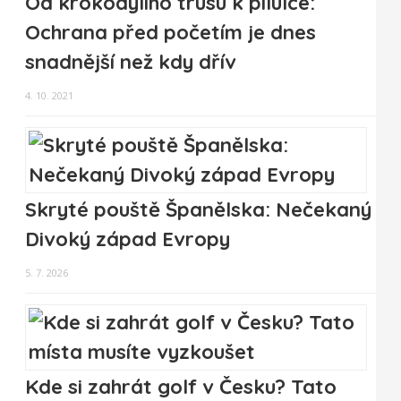
Od krokodýlího trusu k pilulce:
Ochrana před početím je dnes
snadnější než kdy dřív
4. 10. 2021
Skryté pouště Španělska: Nečekaný
Divoký západ Evropy
5. 7. 2026
Kde si zahrát golf v Česku? Tato