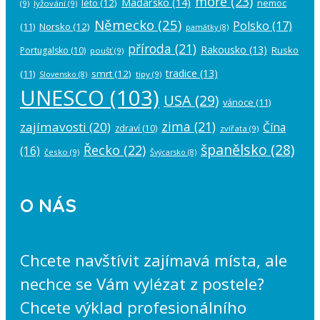
moře
(23)
Maďarsko
(14)
léto
(12)
nemoc
(9)
lyžování
(9)
Německo
(25)
Polsko
(17)
(11)
Norsko
(12)
památky
(8)
příroda
(21)
Rakousko
(13)
Rusko
Portugalsko
(10)
poušť
(9)
tradice
(13)
(11)
smrt
(12)
tipy
(9)
Slovensko
(8)
UNESCO
(103)
USA
(29)
vánoce
(11)
zima
(21)
zajímavosti
(20)
Čína
zdraví
(10)
zvířata
(9)
španělsko
(28)
Řecko
(22)
(16)
česko
(9)
Švýcarsko
(8)
O NÁS
Chcete navštívit zajímavá místa, ale
nechce se Vám vylézat z postele?
Chcete výklad profesionálního