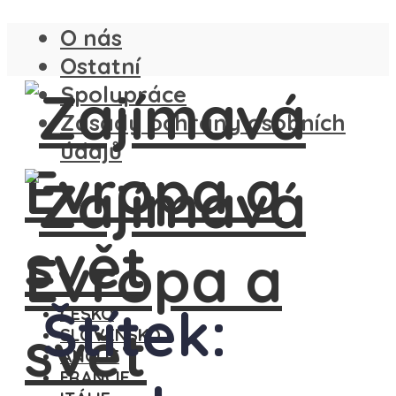
O nás
Ostatní
Spolupráce
Zásady ochrany osobních
údajů
Štítek:
ČESKO
SLOVENSKO
ANGLIE
FRANCIE