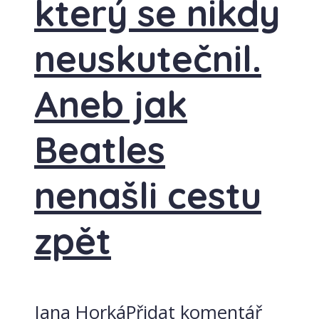
který se nikdy
neuskutečnil.
Aneb jak
Beatles
nenašli cestu
zpět
Jana Horká
Přidat komentář