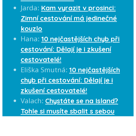
Jarda
:
Kam vyrazit v prosinci:
Zimní cestování má jedinečné
kouzlo
Hana
:
10 nejčastějších chyb při
cestování: Dělají je i zkušení
cestovatelé!
Eliška Smutná
:
10 nejčastějších
chyb při cestování: Dělají je i
zkušení cestovatelé!
Valach
:
Chystáte se na Island?
Tohle si musíte sbalit s sebou