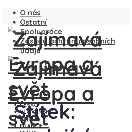
O nás
Ostatní
Spolupráce
Zásady ochrany osobních
údajů
Štítek:
ČESKO
SLOVENSKO
ANGLIE
FRANCIE