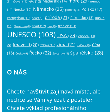
moře
(23)
Maďarsko
(14)
léto
(12)
nemoc
(9)
lyžování
(9)
Německo
(25)
Polsko
(17)
(11)
Norsko
(12)
památky
(8)
příroda
(21)
Rakousko
(13)
Rusko
Portugalsko
(10)
poušť
(9)
tradice
(13)
(11)
smrt
(12)
tipy
(9)
Slovensko
(8)
UNESCO
(103)
USA
(29)
vánoce
(11)
zima
(21)
zajímavosti
(20)
Čína
zdraví
(10)
zvířata
(9)
španělsko
(28)
Řecko
(22)
(16)
česko
(9)
Švýcarsko
(8)
O NÁS
Chcete navštívit zajímavá místa, ale
nechce se Vám vylézat z postele?
Chcete výklad profesionálního