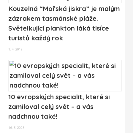
Kouzelná “Mořská jiskra” je malým
zázrakem tasmánské pláže.
Světelkující plankton láká tisíce
turistů každý rok
1. 4. 2019
10 evropských specialit, které si
zamiloval celý svět – a vás
nadchnou také!
16. 5. 2025