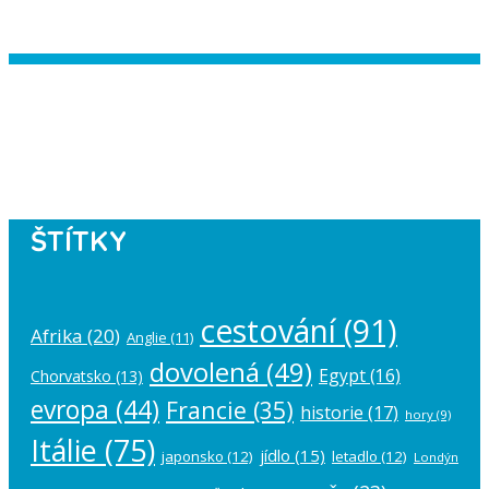
Instagram has returned empty data.
Please authorize your Instagram
account in the
plugin settings
.
ŠTÍTKY
cestování
(91)
Afrika
(20)
Anglie
(11)
dovolená
(49)
Egypt
(16)
Chorvatsko
(13)
evropa
(44)
Francie
(35)
historie
(17)
hory
(9)
Itálie
(75)
jídlo
(15)
japonsko
(12)
letadlo
(12)
Londýn