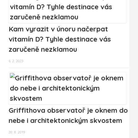
Kam vyrazit v únoru načerpat
vitamín D? Tyhle destinace vás
zaručeně nezklamou
6. 2. 2023
Griffithova observatoř je oknem do
nebe i architektonickým skvostem
20. 8. 2019