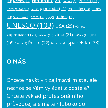
Německo
(25)
Polsko
(17)
(11)
Norsko
(12)
památky
(8)
příroda
(21)
Rakousko
(13)
Rusko
Portugalsko
(10)
poušť
(9)
tradice
(13)
(11)
smrt
(12)
tipy
(9)
Slovensko
(8)
UNESCO
(103)
USA
(29)
vánoce
(11)
zima
(21)
zajímavosti
(20)
Čína
zdraví
(10)
zvířata
(9)
španělsko
(28)
Řecko
(22)
(16)
česko
(9)
Švýcarsko
(8)
O NÁS
Chcete navštívit zajímavá místa, ale
nechce se Vám vylézat z postele?
Chcete výklad profesionálního
průvodce, ale máte hluboko do