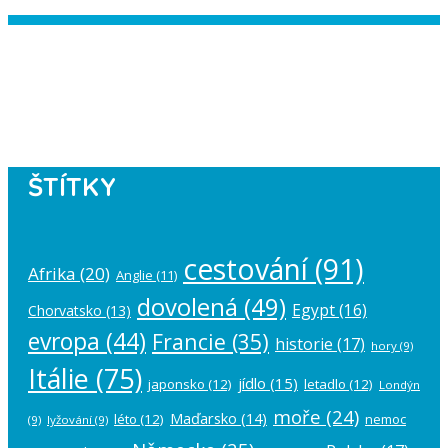
Instagram has returned empty data.
Please authorize your Instagram
account in the
plugin settings
.
ŠTÍTKY
cestování
(91)
Afrika
(20)
Anglie
(11)
dovolená
(49)
Egypt
(16)
Chorvatsko
(13)
evropa
(44)
Francie
(35)
historie
(17)
hory
(9)
Itálie
(75)
jídlo
(15)
japonsko
(12)
letadlo
(12)
Londýn
moře
(24)
Maďarsko
(14)
léto
(12)
nemoc
(9)
lyžování
(9)