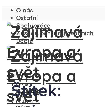
O nás
Ostatní
Spolupráce
Zásady ochrany osobních
údajů
Štítek:
ČESKO
SLOVENSKO
ANGLIE
FRANCIE