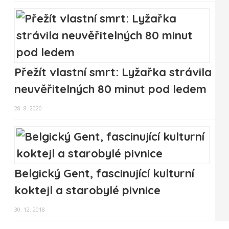
Přežít vlastní smrt: Lyžařka strávila
neuvěřitelných 80 minut pod ledem
28. 8. 2020
Belgický Gent, fascinující kulturní
koktejl a starobylé pivnice
30. 12. 2018