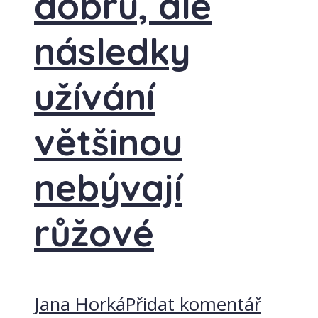
dobru, ale
následky
užívání
většinou
nebývají
růžové
Jana Horká
Přidat komentář