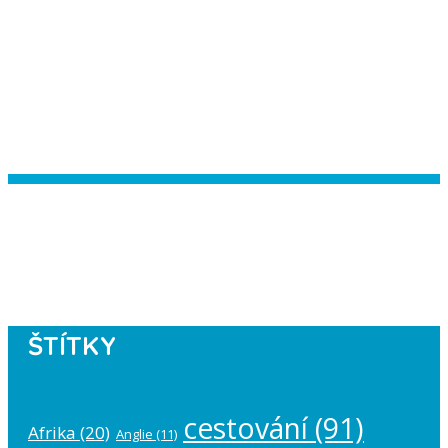
Instagram has returned empty data.
Please authorize your Instagram
account in the
plugin settings
.
ŠTÍTKY
cestování
(91)
Afrika
(20)
Anglie
(11)