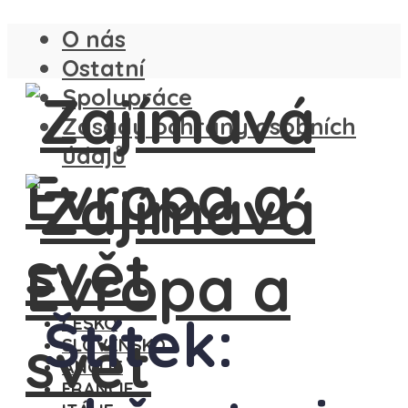
O nás
Ostatní
Spolupráce
Zásady ochrany osobních
údajů
Štítek:
ČESKO
SLOVENSKO
ANGLIE
FRANCIE