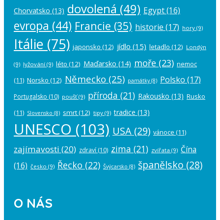
dovolená
(49)
Egypt
(16)
Chorvatsko
(13)
evropa
(44)
Francie
(35)
historie
(17)
hory
(9)
Itálie
(75)
jídlo
(15)
japonsko
(12)
letadlo
(12)
Londýn
moře
(23)
Maďarsko
(14)
léto
(12)
nemoc
(9)
lyžování
(9)
Německo
(25)
Polsko
(17)
(11)
Norsko
(12)
památky
(8)
příroda
(21)
Rakousko
(13)
Rusko
Portugalsko
(10)
poušť
(9)
tradice
(13)
(11)
smrt
(12)
tipy
(9)
Slovensko
(8)
UNESCO
(103)
USA
(29)
vánoce
(11)
zima
(21)
zajímavosti
(20)
Čína
zdraví
(10)
zvířata
(9)
španělsko
(28)
Řecko
(22)
(16)
česko
(9)
Švýcarsko
(8)
O NÁS