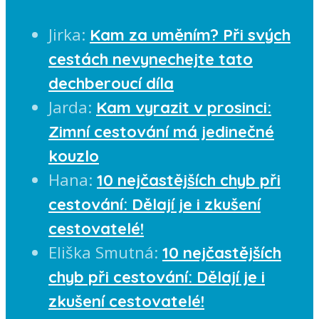
Jirka
:
Kam za uměním? Při svých
cestách nevynechejte tato
dechberoucí díla
Jarda
:
Kam vyrazit v prosinci:
Zimní cestování má jedinečné
kouzlo
Hana
:
10 nejčastějších chyb při
cestování: Dělají je i zkušení
cestovatelé!
Eliška Smutná
:
10 nejčastějších
chyb při cestování: Dělají je i
zkušení cestovatelé!