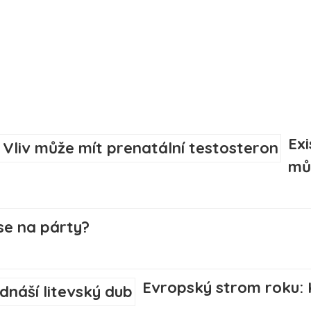
Ex
mů
se na párty?
Evropský strom roku: K