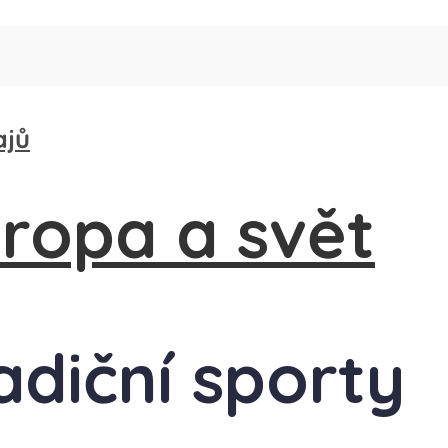
ajů
adiční sporty