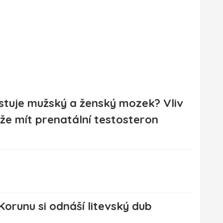
istuje mužský a ženský mozek? Vliv
že mít prenatální testosteron
orunu si odnáší litevský dub