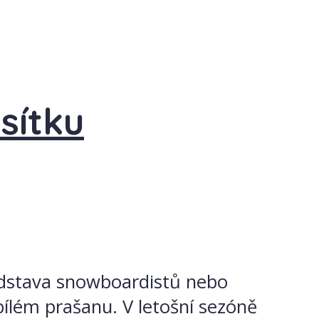
sítku
ředstava snowboardistů nebo
bílém prašanu. V letošní sezóně