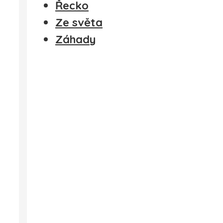
Řecko
Ze světa
Záhady