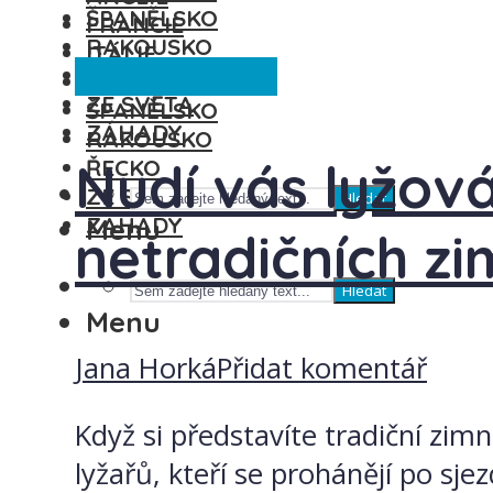
ŠPANĚLSKO
FRANCIE
RAKOUSKO
ITÁLIE
Česká republika
ŘECKO
MAĎARSKO
ZE SVĚTA
ŠPANĚLSKO
ZÁHADY
RAKOUSKO
Nudí vás lyžová
ŘECKO
ZE SVĚTA
Hledat
ZÁHADY
Menu
netradičních zi
Hledat
Menu
Jana Horká
Přidat komentář
Když si představíte tradiční zi
lyžařů, kteří se prohánějí po sj