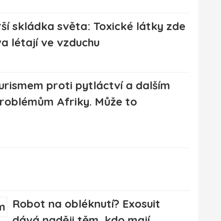
ší skládka světa: Toxické látky zde
a létají ve vzduchu
urismem proti pytláctví a dalším
roblémům Afriky. Může to
Robot na obléknutí? Exosuit
dává naději těm, kdo mají