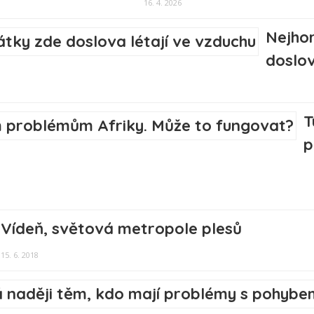
16. 4. 2026
Nejhor
doslov
T
p
Vídeň, světová metropole plesů
15. 6. 2018