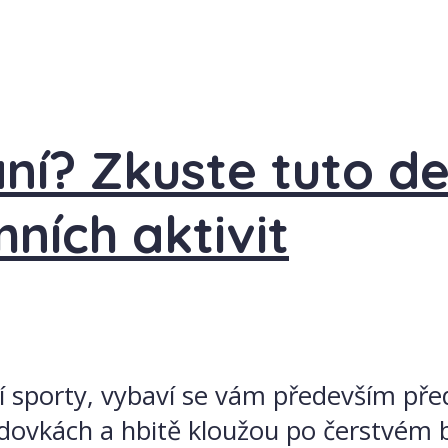
ní? Zkuste tuto de
mních aktivit
mní sporty, vybaví se vám především p
ezdovkách a hbitě kloužou po čerstvém 