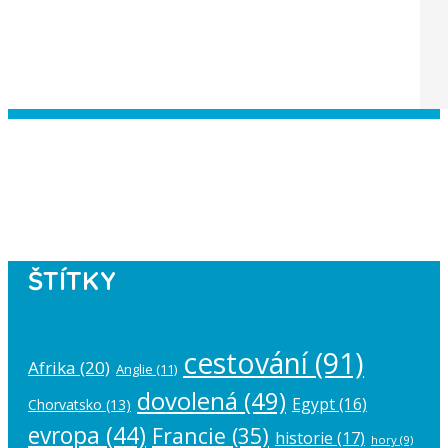
Instagram has returned empty data.
Please authorize your Instagram
account in the
plugin settings
.
ŠTÍTKY
cestování
(91)
Afrika
(20)
Anglie
(11)
dovolená
(49)
Egypt
(16)
Chorvatsko
(13)
evropa
(44)
Francie
(35)
historie
(17)
hory
(9)