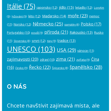
Itálie
(75)
jídlo
(15)
japonsko
(12)
letadlo
(12)
Londýn
moře
(23)
Maďarsko
(14)
léto
(12)
nemoc
(9)
lyžování
(9)
Německo
(25)
Polsko
(17)
(11)
Norsko
(12)
památky
(8)
příroda
(21)
Rakousko
(13)
Rusko
Portugalsko
(10)
poušť
(9)
tradice
(13)
(11)
smrt
(12)
tipy
(9)
Slovensko
(8)
UNESCO
(103)
USA
(29)
vánoce
(11)
zima
(21)
zajímavosti
(20)
Čína
zdraví
(10)
zvířata
(9)
španělsko
(28)
Řecko
(22)
(16)
česko
(9)
Švýcarsko
(8)
O NÁS
Chcete navštívit zajímavá místa, ale