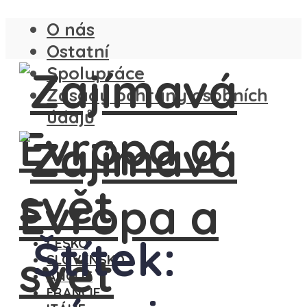
O nás
Ostatní
Spolupráce
Zásady ochrany osobních
údajů
Štítek:
ČESKO
SLOVENSKO
ANGLIE
FRANCIE