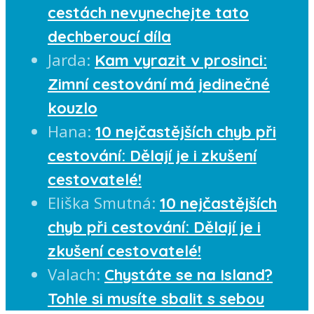
cestách nevynechejte tato
dechberoucí díla
Jarda
:
Kam vyrazit v prosinci:
Zimní cestování má jedinečné
kouzlo
Hana
:
10 nejčastějších chyb při
cestování: Dělají je i zkušení
cestovatelé!
Eliška Smutná
:
10 nejčastějších
chyb při cestování: Dělají je i
zkušení cestovatelé!
Valach
:
Chystáte se na Island?
Tohle si musíte sbalit s sebou