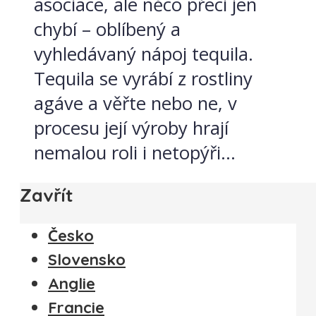
asociace, ale něco přeci jen
chybí – oblíbený a
vyhledávaný nápoj tequila.
Tequila se vyrábí z rostliny
agáve a věřte nebo ne, v
procesu její výroby hrají
nemalou roli i netopýři...
Zavřít
Česko
Slovensko
Anglie
Francie