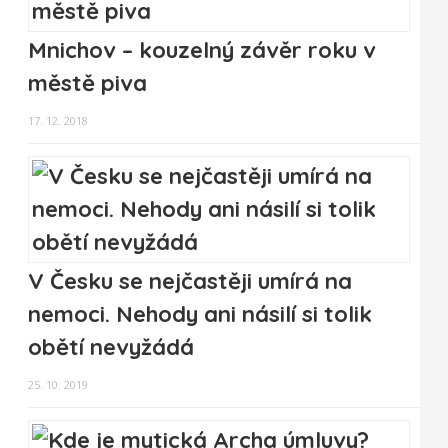
Mnichov – kouzelný závěr roku v
městě piva
17. 12. 2018
V Česku se nejčastěji umírá na
nemoci. Nehody ani násilí si tolik
obětí nevyžádá
25. 10. 2019