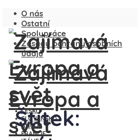
O nás
Ostatní
Spolupráce
Zásady ochrany osobních
údajů
Štítek:
ČESKO
SLOVENSKO
ANGLIE
FRANCIE