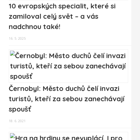
10 evropských specialit, které si
zamiloval celý svět – a vás
nadchnou také!
16. 5. 2025
Černobyl: Město duchů čelí invazi
turistů, kteří za sebou zanechávají
spoušť
18. 6. 2021