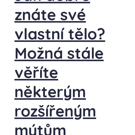
znáte své
vlastní tělo?
Možná stále
věříte
některým
rozšířeným
mýtům