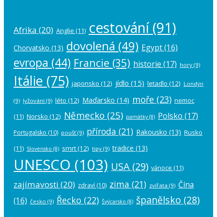
cestování
(91)
Afrika
(20)
Anglie
(11)
dovolená
(49)
Egypt
(16)
Chorvatsko
(13)
evropa
(44)
Francie
(35)
historie
(17)
hory
(9)
Itálie
(75)
jídlo
(15)
japonsko
(12)
letadlo
(12)
Londýn
moře
(23)
Maďarsko
(14)
léto
(12)
nemoc
(9)
lyžování
(9)
Německo
(25)
Polsko
(17)
(11)
Norsko
(12)
památky
(8)
příroda
(21)
Rakousko
(13)
Rusko
Portugalsko
(10)
poušť
(9)
tradice
(13)
(11)
smrt
(12)
tipy
(9)
Slovensko
(8)
UNESCO
(103)
USA
(29)
vánoce
(11)
zima
(21)
zajímavosti
(20)
Čína
zdraví
(10)
zvířata
(9)
španělsko
(28)
Řecko
(22)
(16)
česko
(9)
Švýcarsko
(8)