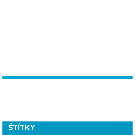
Instagram has returned empty data.
Please authorize your Instagram
account in the
plugin settings
.
ŠTÍTKY