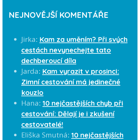
NEJNOVĚJŠÍ KOMENTÁŘE
Jirka
:
Kam za uměním? Při svých
cestách nevynechejte tato
dechberoucí díla
Jarda
:
Kam vyrazit v prosinci:
Zimní cestování má jedinečné
kouzlo
Hana
:
10 nejčastějších chyb při
cestování: Dělají je i zkušení
cestovatelé!
Eliška Smutná
:
10 nejčastějších