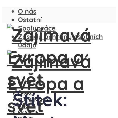
O nás
Ostatní
Spolupráce
Zásady ochrany osobních
údajů
Štítek:
ČESKO
SLOVENSKO
ANGLIE
FRANCIE