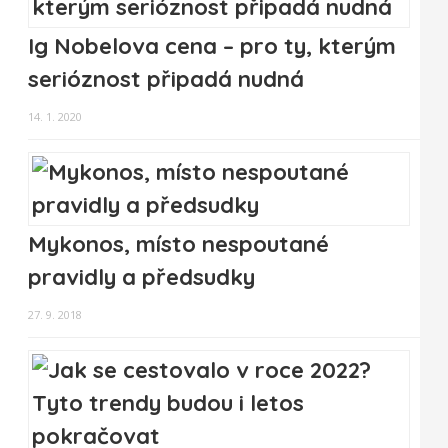
Ig Nobelova cena – pro ty, kterým
serióznost připadá nudná
14. 1. 2020
Mykonos, místo nespoutané
pravidly a předsudky
27. 9. 2018