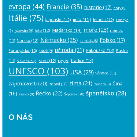
evropa
(44)
Francie
(35)
historie
(17)
hory
(9)
Itálie
(75)
jídlo
(15)
japonsko
(12)
letadlo
(12)
Londýn
moře
(23)
Maďarsko
(14)
léto
(12)
nemoc
(9)
lyžování
(9)
Německo
(25)
Polsko
(17)
(11)
Norsko
(12)
památky
(8)
příroda
(21)
Rakousko
(13)
Rusko
Portugalsko
(10)
poušť
(9)
tradice
(13)
(11)
smrt
(12)
tipy
(9)
Slovensko
(8)
UNESCO
(103)
USA
(29)
vánoce
(11)
zima
(21)
zajímavosti
(20)
Čína
zdraví
(10)
zvířata
(9)
španělsko
(28)
Řecko
(22)
(16)
česko
(9)
Švýcarsko
(8)
O NÁS