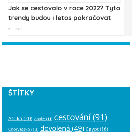
Jak se cestovalo v roce 2022? Tyto
trendy budou i letos pokračovat
9. 1. 2023
Instagram has returned empty data.
Please authorize your Instagram
account in the
plugin settings
.
ŠTÍTKY
cestování
(91)
Afrika
(20)
Anglie
(11)
dovolená
(49)
Egypt
(16)
Chorvatsko
(13)