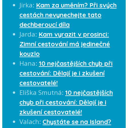
Jirka
:
Kam za uměním? Při svých
cestách nevynechejte tato
dechberoucí díla
Jarda
:
Kam vyrazit v prosinci:
Zimní cestování má jedinečné
kouzlo
Hana
:
10 nejčastějších chyb při
cestování: Dělají je i zkušení
cestovatelé!
Eliška Smutná
:
10 nejčastějších
chyb při cestování: Dělají je i
zkušení cestovatelé!
Valach
:
Chystáte se na Island?