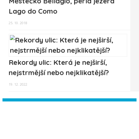
Městečko Bellagio, perla jezera
Lago do Como
25. 10. 2018
Rekordy ulic: Která je nejširší,
nejstrmější nebo nejklikatější?
19. 12. 2022
Instagram has returned empty data.
Please authorize your Instagram
account in the
plugin settings
.