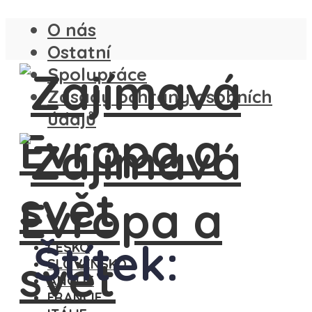
O nás
Ostatní
Spolupráce
Zásady ochrany osobních
údajů
Štítek:
ČESKO
SLOVENSKO
ANGLIE
FRANCIE