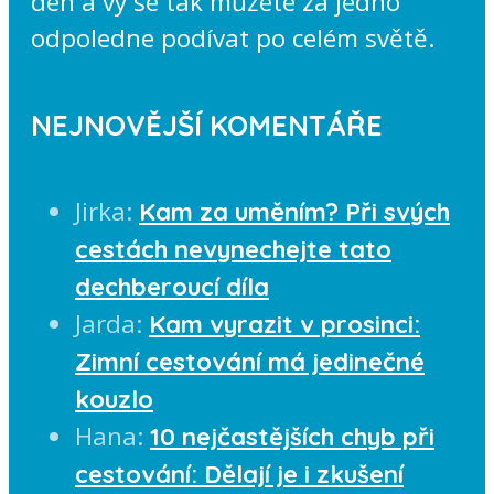
den a vy se tak můžete za jedno
odpoledne podívat po celém světě.
NEJNOVĚJŠÍ KOMENTÁŘE
Jirka
:
Kam za uměním? Při svých
cestách nevynechejte tato
dechberoucí díla
Jarda
:
Kam vyrazit v prosinci:
Zimní cestování má jedinečné
kouzlo
Hana
:
10 nejčastějších chyb při
cestování: Dělají je i zkušení