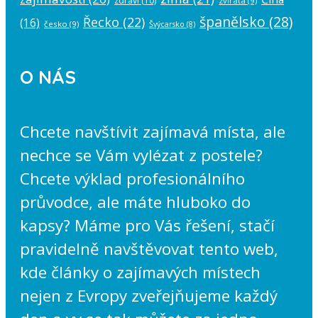
zdraví
(10)
zvířata
(9)
španělsko
(28)
Řecko
(22)
(16)
česko
(9)
Švýcarsko
(8)
O NÁS
Chcete navštívit zajímavá místa, ale
nechce se Vám vylézat z postele?
Chcete výklad profesionálního
průvodce, ale máte hluboko do
kapsy? Máme pro Vás řešení, stačí
pravidelně navštěvovat tento web,
kde články o zajímavých místech
nejen z Evropy zveřejňujeme každý