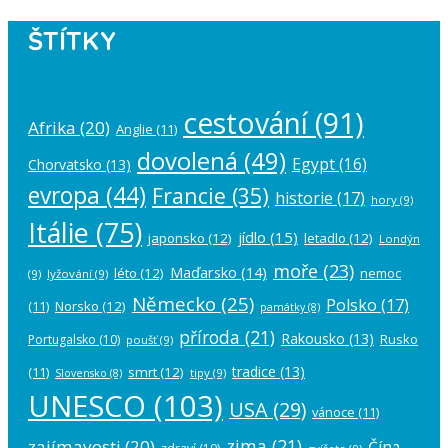
ŠTÍTKY
cestování
(91)
Afrika
(20)
Anglie
(11)
dovolená
(49)
Egypt
(16)
Chorvatsko
(13)
evropa
(44)
Francie
(35)
historie
(17)
hory
(9)
Itálie
(75)
jídlo
(15)
japonsko
(12)
letadlo
(12)
Londýn
moře
(23)
Maďarsko
(14)
léto
(12)
nemoc
(9)
lyžování
(9)
Německo
(25)
Polsko
(17)
(11)
Norsko
(12)
památky
(8)
příroda
(21)
Rakousko
(13)
Rusko
Portugalsko
(10)
poušť
(9)
tradice
(13)
(11)
smrt
(12)
tipy
(9)
Slovensko
(8)
UNESCO
(103)
USA
(29)
vánoce
(11)
zima
(21)
zajímavosti
(20)
Čína