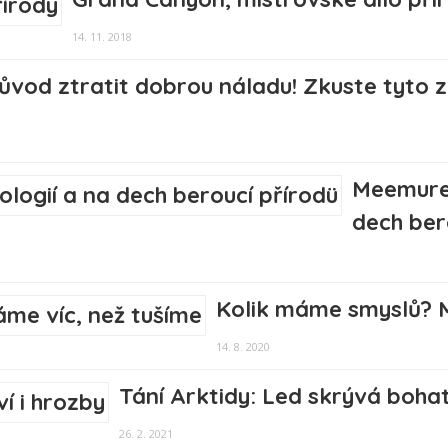
14. 11. 2018
ůvod ztratit dobrou náladu! Zkuste tyto 
Meemure 
dech ber
Kolik máme smyslů? 
14. 8. 2020
Tání Arktidy: Led skrývá bohat
26. 2. 2021