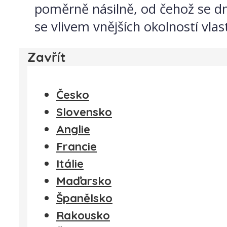
poměrně násilně, od čehož se dne
se vlivem vnějších okolností vlas
Zavřít
Česko
Slovensko
Anglie
Francie
Itálie
Maďarsko
Španělsko
Rakousko