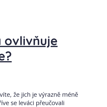
 ovlivňuje
e?
víte, že jich je výrazně méně
íve se leváci přeučovali