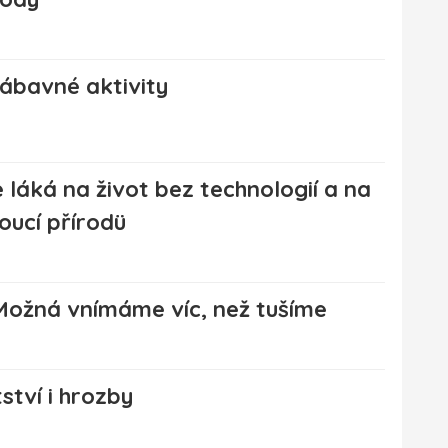
zábavné aktivity
láká na život bez technologií a na
oucí přírodü
Možná vnímáme víc, než tušíme
ství i hrozby