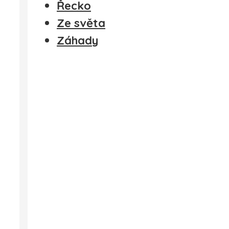
Řecko
Ze světa
Záhady