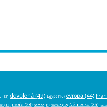
ease authorize your Instagram account in
dovolená
(49)
evropa
(44)
Fran
Egypt
(16)
o
(13)
moře
(24)
Německo
(25)
ko
(14)
nemoc
(11)
Norsko
(12)
pamá