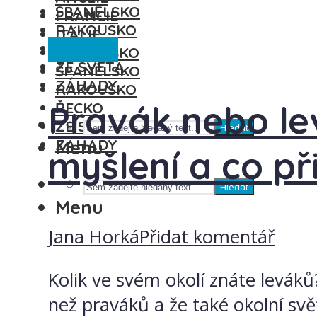
ŠPANĚLSKO
FRANCIE
RAKOUSKO
ITÁLIE
Ze světa
ŘECKO
MAĎARSKO
ZE SVĚTA
ŠPANĚLSKO
ZÁHADY
RAKOUSKO
Pravák nebo lev
ŘECKO
ZE SVĚTA
Hledat
ZÁHADY
Menu
myšlení a co př
Hledat
Menu
Jana Horká
Přidat komentář
Kolik ve svém okolí znáte leváků?
než praváků a že také okolní svět