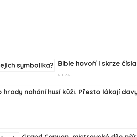
Bible hovoří i skrze čísl
4. 1. 2020
Grand Canyon, mistrovské dílo pří