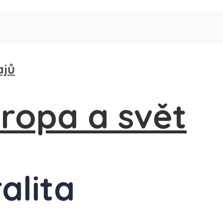
ajů
ralita