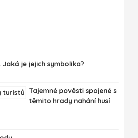
a. Jaká je jejich symbolika?
Tajemné pověsti spojené s
těmito hrady nahání husí
rody