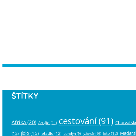
Instagram has returned empty data. Pl
ŠTÍTKY
cestování
(91)
Afrika
(20)
Chorvatsk
Anglie
(11)
jídlo
(15)
Maďars
(12)
letadlo
(12)
léto
(12)
Londýn
(9)
lyžování
(9)