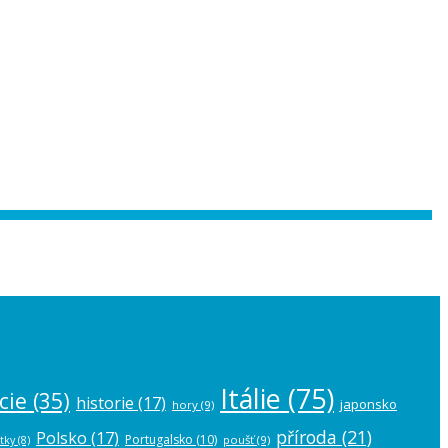
 the
plugin settings
.
Itálie
(75)
cie
(35)
historie
(17)
japonsko
hory
(9)
příroda
(21)
Polsko
(17)
Portugalsko
(10)
poušť
(9)
tky
(8)