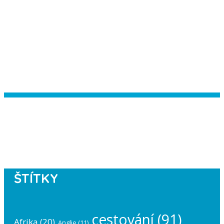
Instagram has returned empty data.
Please authorize your Instagram
account in the
plugin settings
.
ŠTÍTKY
cestování
(91)
Afrika
(20)
Anglie
(11)