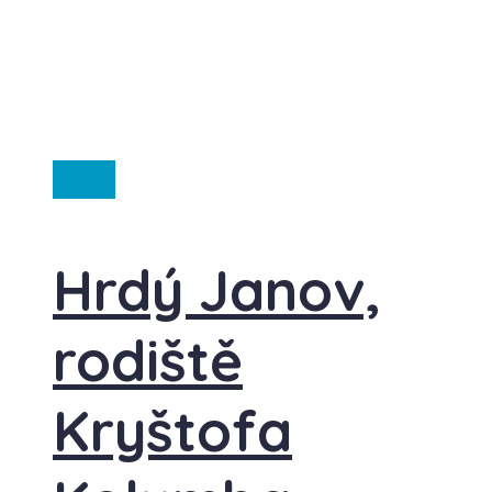
Itálie
Hrdý Janov,
rodiště
Kryštofa