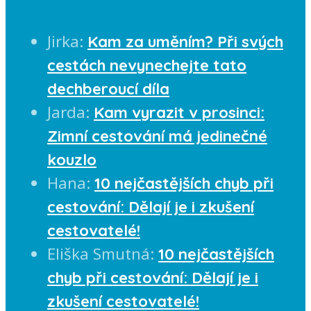
Jirka
:
Kam za uměním? Při svých
cestách nevynechejte tato
dechberoucí díla
Jarda
:
Kam vyrazit v prosinci:
Zimní cestování má jedinečné
kouzlo
Hana
:
10 nejčastějších chyb při
cestování: Dělají je i zkušení
cestovatelé!
Eliška Smutná
:
10 nejčastějších
chyb při cestování: Dělají je i
zkušení cestovatelé!