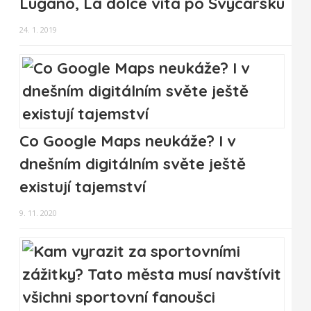
Lugano, La dolce vita po Švýcarsku
24. 1. 2019
Co Google Maps neukáže? I v
dnešním digitálním světe ještě
existují tajemství
9. 11. 2020