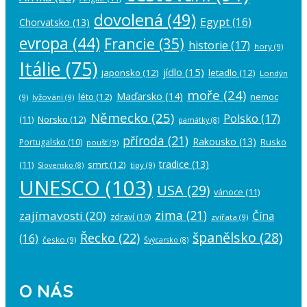
dovolená
(49)
Egypt
(16)
Chorvatsko
(13)
evropa
(44)
Francie
(35)
historie
(17)
hory
(9)
Itálie
(75)
jídlo
(15)
japonsko
(12)
letadlo
(12)
Londýn
moře
(24)
Maďarsko
(14)
léto
(12)
nemoc
(9)
lyžování
(9)
Německo
(25)
Polsko
(17)
(11)
Norsko
(12)
památky
(8)
příroda
(21)
Rakousko
(13)
Rusko
Portugalsko
(10)
poušť
(9)
tradice
(13)
(11)
smrt
(12)
tipy
(9)
Slovensko
(8)
UNESCO
(103)
USA
(29)
vánoce
(11)
zima
(21)
zajímavosti
(20)
Čína
zdraví
(10)
zvířata
(9)
španělsko
(28)
Řecko
(22)
(16)
česko
(9)
Švýcarsko
(8)
O NÁS