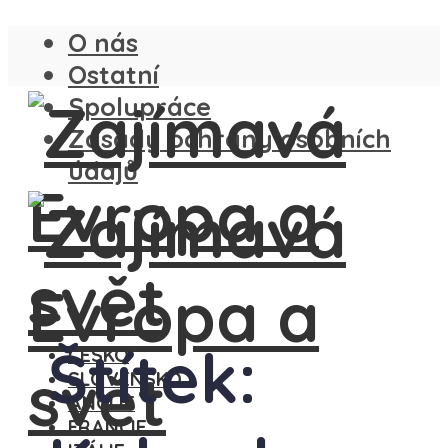
O nás
Ostatní
Spolupráce
Zásady ochrany osobních
údajů
Štítek:
ČESKO
SLOVENSKO
ANGLIE
FRANCIE