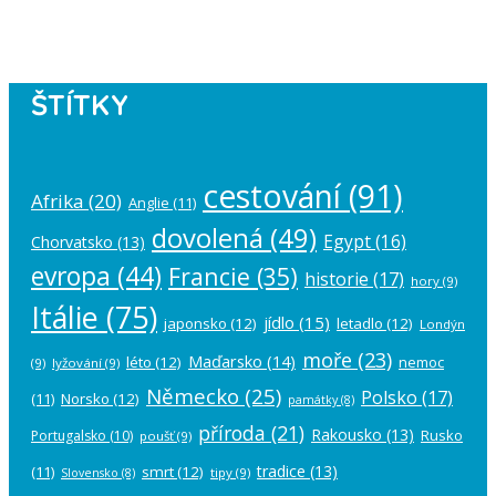
account in the
plugin settings
.
ŠTÍTKY
cestování
(91)
Afrika
(20)
Anglie
(11)
dovolená
(49)
Egypt
(16)
Chorvatsko
(13)
evropa
(44)
Francie
(35)
historie
(17)
hory
(9)
Itálie
(75)
jídlo
(15)
japonsko
(12)
letadlo
(12)
Londýn
moře
(23)
Maďarsko
(14)
léto
(12)
nemoc
(9)
lyžování
(9)
Německo
(25)
Polsko
(17)
(11)
Norsko
(12)
památky
(8)
příroda
(21)
Rakousko
(13)
Rusko
Portugalsko
(10)
poušť
(9)
tradice
(13)
(11)
smrt
(12)
tipy
(9)
Slovensko
(8)