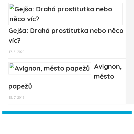
Gejša: Drahá prostitutka nebo něco
víc?
17. 8. 2020
Avignon,
město
papežů
15. 7. 2018
Instagram has returned empty data.
Please authorize your Instagram