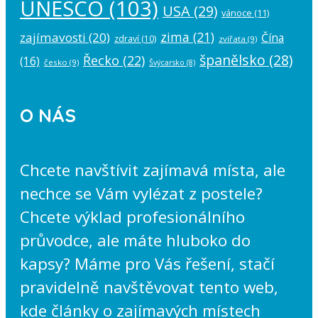
UNESCO
(103)
USA
(29)
vánoce
(11)
zima
(21)
zajímavosti
(20)
Čína
zdraví
(10)
zvířata
(9)
španělsko
(28)
Řecko
(22)
(16)
česko
(9)
Švýcarsko
(8)
O NÁS
Chcete navštívit zajímavá místa, ale
nechce se Vám vylézat z postele?
Chcete výklad profesionálního
průvodce, ale máte hluboko do
kapsy? Máme pro Vás řešení, stačí
pravidelně navštěvovat tento web,
kde články o zajímavých místech