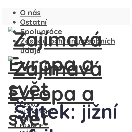
O nás
Ostatní
Spolupráce
Zásady ochrany osobních
údajů
Štítek: jižní
ČESKO
SLOVENSKO
ANGLIE
FRANCIE