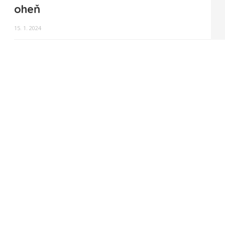
oheň
15. 1. 2024