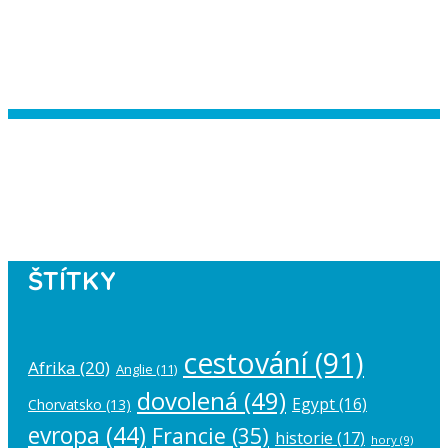
Instagram has returned empty data.
Please authorize your Instagram
account in the
plugin settings
.
ŠTÍTKY
cestování
(91)
Afrika
(20)
Anglie
(11)
dovolená
(49)
Egypt
(16)
Chorvatsko
(13)
evropa
(44)
Francie
(35)
historie
(17)
hory
(9)