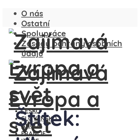
O nás
Ostatní
Spolupráce
Zásady ochrany osobních
údajů
Štítek:
ČESKO
SLOVENSKO
ANGLIE
FRANCIE