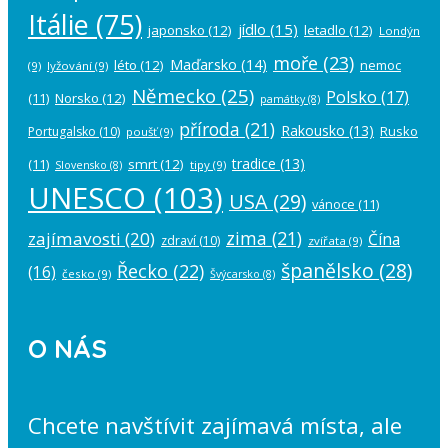
Itálie
(75)
jídlo
(15)
japonsko
(12)
letadlo
(12)
Londýn
moře
(23)
Maďarsko
(14)
léto
(12)
nemoc
(9)
lyžování
(9)
Německo
(25)
Polsko
(17)
(11)
Norsko
(12)
památky
(8)
příroda
(21)
Rakousko
(13)
Rusko
Portugalsko
(10)
poušť
(9)
tradice
(13)
(11)
smrt
(12)
tipy
(9)
Slovensko
(8)
UNESCO
(103)
USA
(29)
vánoce
(11)
zima
(21)
zajímavosti
(20)
Čína
zdraví
(10)
zvířata
(9)
španělsko
(28)
Řecko
(22)
(16)
česko
(9)
Švýcarsko
(8)
O NÁS
Chcete navštívit zajímavá místa, ale