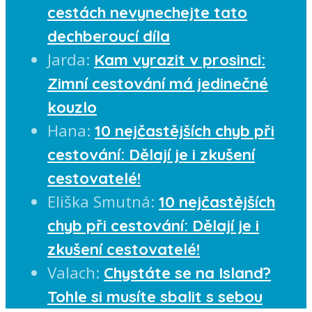
cestách nevynechejte tato
dechberoucí díla
Jarda
:
Kam vyrazit v prosinci:
Zimní cestování má jedinečné
kouzlo
Hana
:
10 nejčastějších chyb při
cestování: Dělají je i zkušení
cestovatelé!
Eliška Smutná
:
10 nejčastějších
chyb při cestování: Dělají je i
zkušení cestovatelé!
Valach
:
Chystáte se na Island?
Tohle si musíte sbalit s sebou