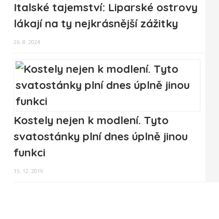
Italské tajemství: Liparské ostrovy
lákají na ty nejkrásnější zážitky
26. 8. 2024
Kostely nejen k modlení. Tyto
svatostánky plní dnes úplně jinou
funkci
15. 12. 2019