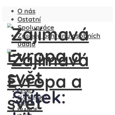
O nás
Ostatní
Spolupráce
Zásady ochrany osobních
údajů
Štítek:
ČESKO
SLOVENSKO
ANGLIE
FRANCIE