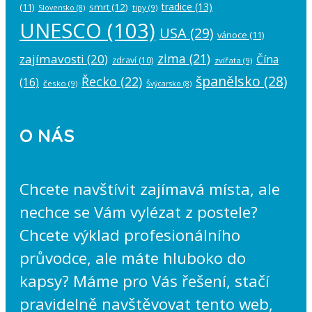
tradice
(13)
(11)
smrt
(12)
tipy
(9)
Slovensko
(8)
UNESCO
(103)
USA
(29)
vánoce
(11)
zima
(21)
zajímavosti
(20)
Čína
zdraví
(10)
zvířata
(9)
španělsko
(28)
Řecko
(22)
(16)
česko
(9)
Švýcarsko
(8)
O NÁS
Chcete navštívit zajímavá místa, ale
nechce se Vám vylézat z postele?
Chcete výklad profesionálního
průvodce, ale máte hluboko do
kapsy? Máme pro Vás řešení, stačí
pravidelně navštěvovat tento web,