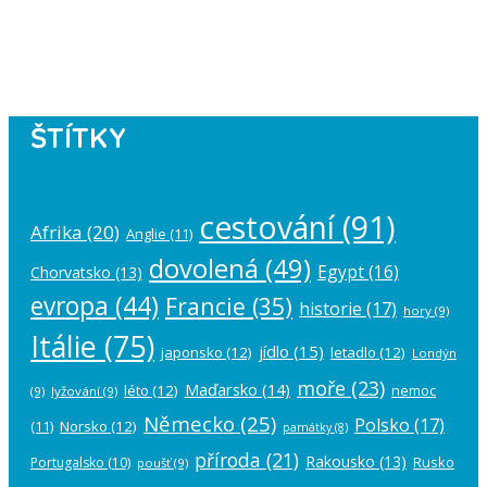
Please authorize your Instagram
account in the
plugin settings
.
ŠTÍTKY
cestování
(91)
Afrika
(20)
Anglie
(11)
dovolená
(49)
Egypt
(16)
Chorvatsko
(13)
evropa
(44)
Francie
(35)
historie
(17)
hory
(9)
Itálie
(75)
jídlo
(15)
japonsko
(12)
letadlo
(12)
Londýn
moře
(23)
Maďarsko
(14)
léto
(12)
nemoc
(9)
lyžování
(9)
Německo
(25)
Polsko
(17)
(11)
Norsko
(12)
památky
(8)
příroda
(21)
Rakousko
(13)
Rusko
Portugalsko
(10)
poušť
(9)