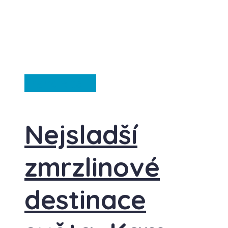
Francie
Itálie
Nejsladší
zmrzlinové
destinace