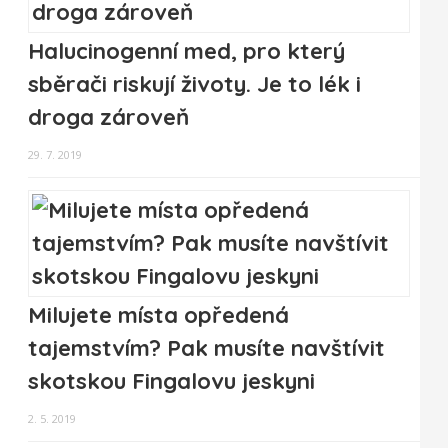
Halucinogenní med, pro který
sběrači riskují životy. Je to lék i
droga zároveň
29. 7. 2019
Milujete místa opředená
tajemstvím? Pak musíte navštívit
skotskou Fingalovu jeskyni
2. 5. 2019