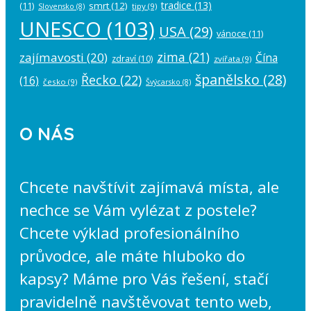
tradice
(13)
(11)
smrt
(12)
tipy
(9)
Slovensko
(8)
UNESCO
(103)
USA
(29)
vánoce
(11)
zima
(21)
zajímavosti
(20)
Čína
zdraví
(10)
zvířata
(9)
španělsko
(28)
Řecko
(22)
(16)
česko
(9)
Švýcarsko
(8)
O NÁS
Chcete navštívit zajímavá místa, ale
nechce se Vám vylézat z postele?
Chcete výklad profesionálního
průvodce, ale máte hluboko do
kapsy? Máme pro Vás řešení, stačí
pravidelně navštěvovat tento web,