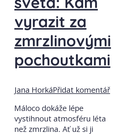
světa: Kam
vyrazit za
zmrzlinovými
pochoutkami
Jana Horká
Přidat komentář
Máloco dokáže lépe
vystihnout atmosféru léta
než zmrzlina. Ať už si ji