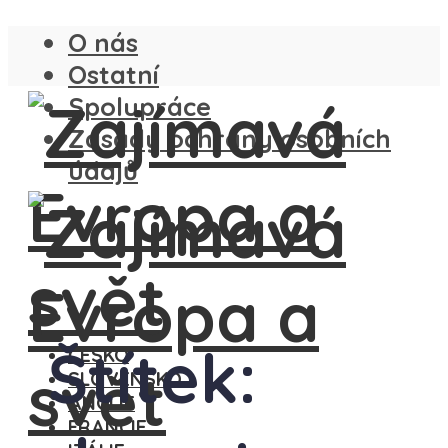
O nás
Ostatní
Spolupráce
Zásady ochrany osobních
údajů
Štítek:
ČESKO
SLOVENSKO
ANGLIE
FRANCIE