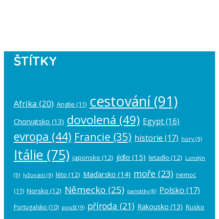
Please authorize your Instagram
account in the
plugin settings
.
ŠTÍTKY
cestování
(91)
Afrika
(20)
Anglie
(11)
dovolená
(49)
Egypt
(16)
Chorvatsko
(13)
evropa
(44)
Francie
(35)
historie
(17)
hory
(9)
Itálie
(75)
jídlo
(15)
japonsko
(12)
letadlo
(12)
Londýn
moře
(23)
Maďarsko
(14)
léto
(12)
nemoc
(9)
lyžování
(9)
Německo
(25)
Polsko
(17)
(11)
Norsko
(12)
památky
(8)
příroda
(21)
Rakousko
(13)
Rusko
Portugalsko
(10)
poušť
(9)