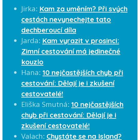
Jirka
:
Kam za uměním? Při svých
cestách nevynechejte tato
dechberoucí díla
Jarda
:
Kam vyrazit v prosinci:
Zimní cestování má jedinečné
kouzlo
Hana
:
10 nejčastějších chyb při
cestování: Dělají je i zkušení
cestovatelé!
Eliška Smutná
:
10 nejčastějších
chyb při cestování: Dělají je i
zkušení cestovatelé!
Valach
:
Chystáte se na Island?