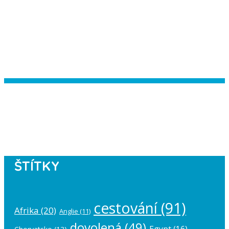
Instagram has returned empty data.
Please authorize your Instagram
account in the
plugin settings
.
ŠTÍTKY
cestování
(91)
Afrika
(20)
Anglie
(11)
dovolená
(49)
Egypt
(16)