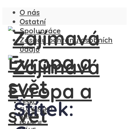
O nás
Ostatní
Spolupráce
Zásady ochrany osobních
údajů
Štítek:
ČESKO
SLOVENSKO
ANGLIE
FRANCIE