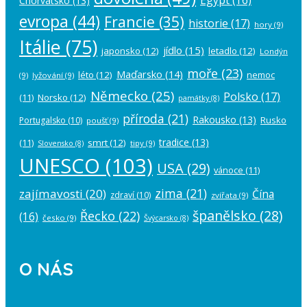
Chorvatsko
(13)
evropa
(44)
Francie
(35)
historie
(17)
hory
(9)
Itálie
(75)
jídlo
(15)
japonsko
(12)
letadlo
(12)
Londýn
moře
(23)
Maďarsko
(14)
léto
(12)
nemoc
(9)
lyžování
(9)
Německo
(25)
Polsko
(17)
(11)
Norsko
(12)
památky
(8)
příroda
(21)
Rakousko
(13)
Rusko
Portugalsko
(10)
poušť
(9)
tradice
(13)
(11)
smrt
(12)
tipy
(9)
Slovensko
(8)
UNESCO
(103)
USA
(29)
vánoce
(11)
zima
(21)
zajímavosti
(20)
Čína
zdraví
(10)
zvířata
(9)
španělsko
(28)
Řecko
(22)
(16)
česko
(9)
Švýcarsko
(8)
O NÁS