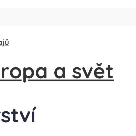
ajů
řství