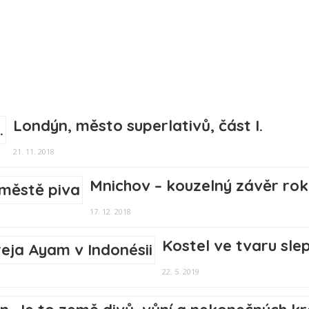
Londýn, město superlativů, část I.
21. 11. 2018
Mnichov – kouzelný závěr rok
17. 12. 2018
Kostel ve tvaru sle
22. 5. 2019