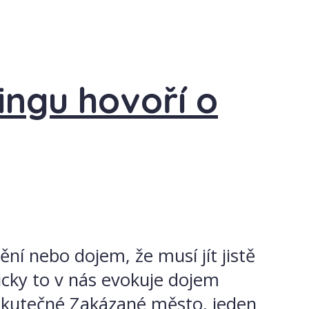
ingu hovoří o
ní nebo dojem, že musí jít jistě
cky to v nás evokuje dojem
 skutečné Zakázané město, jeden