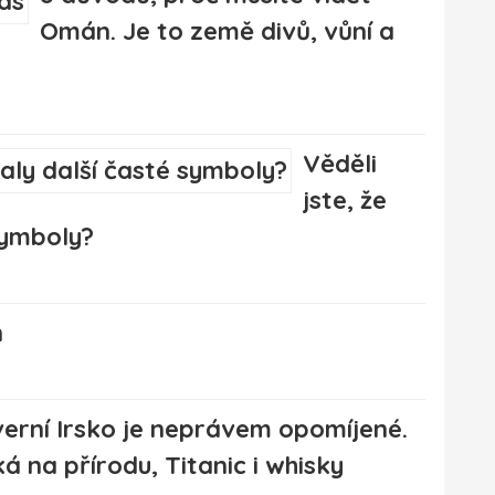
Omán. Je to země divů, vůní a
Věděli
jste, že
symboly?
n
erní Irsko je neprávem opomíjené.
á na přírodu, Titanic i whisky