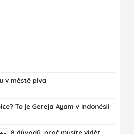
u v městě piva
pice? To je Gereja Ayam v Indonésii
8 důvodů, proč musíte vidět