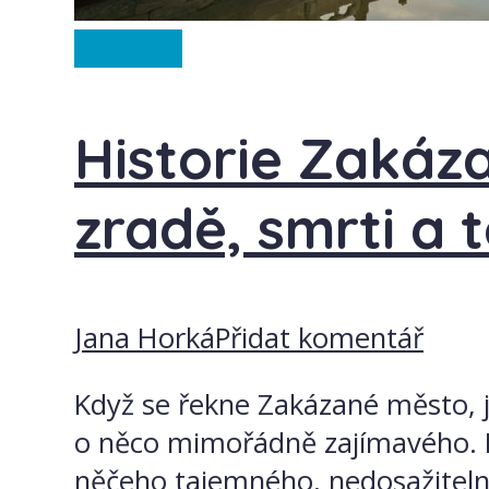
Ze světa
Historie Zakáz
zradě, smrti a 
Jana Horká
Přidat komentář
Když se řekne Zakázané město, ji
o něco mimořádně zajímavého. K
něčeho tajemného, nedosažitelné