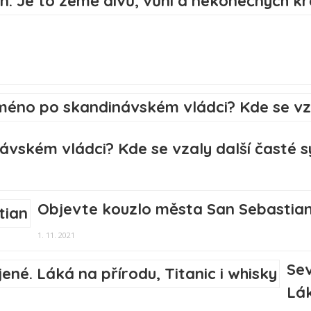
ávském vládci? Kde se vzaly další časté 
Objevte kouzlo města San Sebastia
1. 11. 2021
Sev
Lák