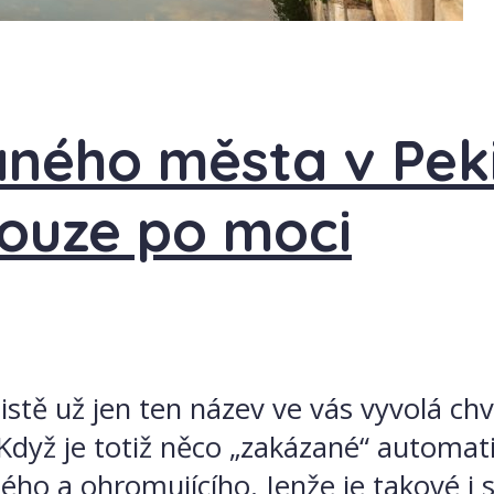
aného města v Pek
touze po moci
stě už jen ten název ve vás vyvolá chvě
dyž je totiž něco „zakázané“ automati
ho a ohromujícího. Jenže je takové i