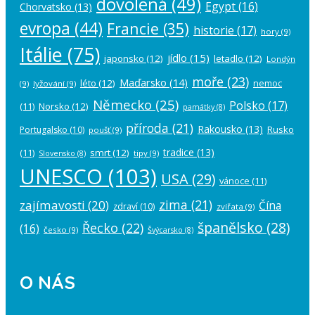
dovolená
(49)
Egypt
(16)
Chorvatsko
(13)
evropa
(44)
Francie
(35)
historie
(17)
hory
(9)
Itálie
(75)
jídlo
(15)
japonsko
(12)
letadlo
(12)
Londýn
moře
(23)
Maďarsko
(14)
léto
(12)
nemoc
(9)
lyžování
(9)
Německo
(25)
Polsko
(17)
(11)
Norsko
(12)
památky
(8)
příroda
(21)
Rakousko
(13)
Rusko
Portugalsko
(10)
poušť
(9)
tradice
(13)
(11)
smrt
(12)
tipy
(9)
Slovensko
(8)
UNESCO
(103)
USA
(29)
vánoce
(11)
zima
(21)
zajímavosti
(20)
Čína
zdraví
(10)
zvířata
(9)
španělsko
(28)
Řecko
(22)
(16)
česko
(9)
Švýcarsko
(8)
O NÁS