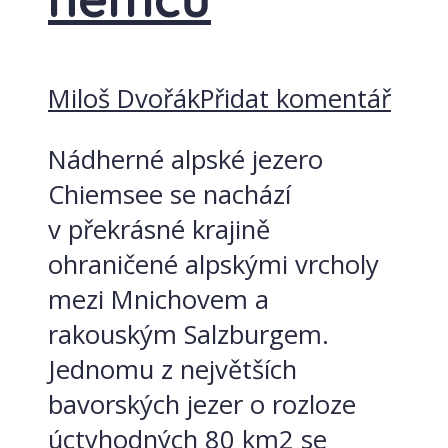
Miloš Dvořák
Přidat komentář
Nádherné alpské jezero
Chiemsee se nachází
v překrásné krajině
ohraničené alpskými vrcholy
mezi Mnichovem a
rakouským Salzburgem.
Jednomu z největších
bavorských jezer o rozloze
úctyhodných 80 km2 se