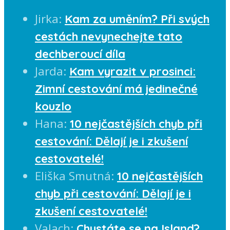
Jirka
:
Kam za uměním? Při svých
cestách nevynechejte tato
dechberoucí díla
Jarda
:
Kam vyrazit v prosinci:
Zimní cestování má jedinečné
kouzlo
Hana
:
10 nejčastějších chyb při
cestování: Dělají je i zkušení
cestovatelé!
Eliška Smutná
:
10 nejčastějších
chyb při cestování: Dělají je i
zkušení cestovatelé!
Valach
:
Chystáte se na Island?