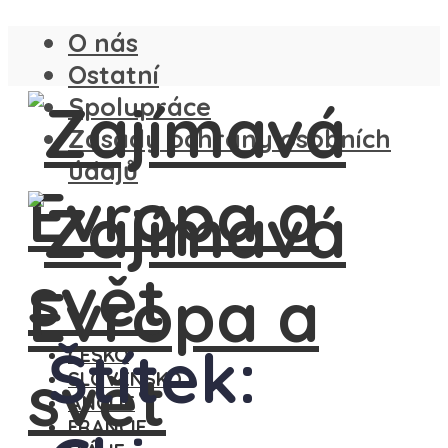
O nás
Ostatní
Spolupráce
Zásady ochrany osobních
údajů
Štítek:
ČESKO
SLOVENSKO
ANGLIE
FRANCIE