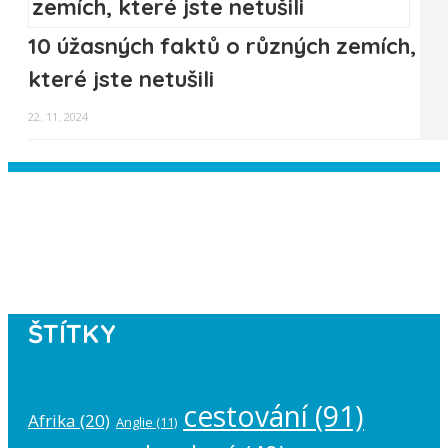
10 úžasných faktů o různých zemích,
které jste netušili
22. 11. 2024
Instagram has returned empty data.
Please authorize your Instagram
account in the
plugin settings
.
ŠTÍTKY
cestování
(91)
Afrika
(20)
Anglie
(11)