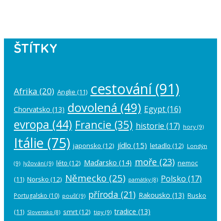
account in the
plugin settings
.
ŠTÍTKY
cestování
(91)
Afrika
(20)
Anglie
(11)
dovolená
(49)
Egypt
(16)
Chorvatsko
(13)
evropa
(44)
Francie
(35)
historie
(17)
hory
(9)
Itálie
(75)
jídlo
(15)
japonsko
(12)
letadlo
(12)
Londýn
moře
(23)
Maďarsko
(14)
léto
(12)
nemoc
(9)
lyžování
(9)
Německo
(25)
Polsko
(17)
(11)
Norsko
(12)
památky
(8)
příroda
(21)
Rakousko
(13)
Rusko
Portugalsko
(10)
poušť
(9)
tradice
(13)
(11)
smrt
(12)
tipy
(9)
Slovensko
(8)