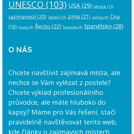
UNESCO
(103)
USA
(29)
vánoce
(11)
zima
(21)
zajímavosti
(20)
Čína
zdraví
(10)
zvířata
(9)
španělsko
(28)
Řecko
(22)
(16)
česko
(9)
Švýcarsko
(8)
O NÁS
Chcete navštívit zajímavá místa, ale
nechce se Vám vylézat z postele?
Chcete výklad profesionálního
průvodce, ale máte hluboko do
kapsy? Máme pro Vás řešení, stačí
pravidelně navštěvovat tento web,
kde články o zajímavých místech