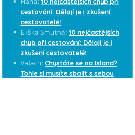
Hana
:
10 nejčastějších chyb při
cestování: Dělají je i zkušení
cestovatelé!
Eliška Smutná
:
10 nejčastějších
chyb při cestování: Dělají je i
zkušení cestovatelé!
Valach
:
Chystáte se na Island?
Tohle si musíte sbalit s sebou