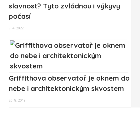
slavnost? Tyto zvládnou i výkyvy
počasí
8. 4. 2022
Griffithova observatoř je oknem do
nebe i architektonickým skvostem
20. 8. 2019