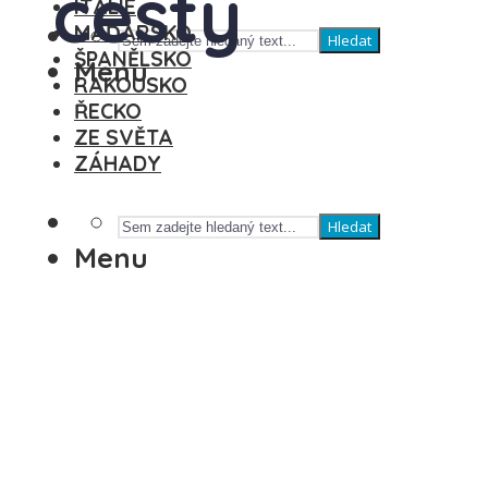
cesty
ITÁLIE
MAĎARSKO
Hledat
ŠPANĚLSKO
Menu
RAKOUSKO
ŘECKO
ZE SVĚTA
ZÁHADY
Hledat
Menu