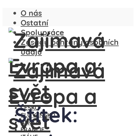
O nás
Ostatní
Spolupráce
Zásady ochrany osobních
údajů
Štítek:
ČESKO
SLOVENSKO
ANGLIE
FRANCIE