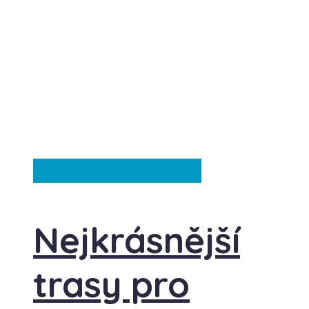
Itálie
Ostatní
Ze světa
Nejkrásnější
trasy pro