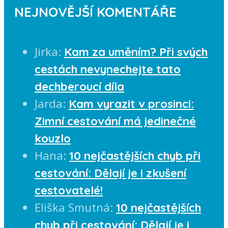
NEJNOVĚJŠÍ KOMENTÁŘE
Jirka
:
Kam za uměním? Při svých
cestách nevynechejte tato
dechberoucí díla
Jarda
:
Kam vyrazit v prosinci:
Zimní cestování má jedinečné
kouzlo
Hana
:
10 nejčastějších chyb při
cestování: Dělají je i zkušení
cestovatelé!
Eliška Smutná
:
10 nejčastějších
chyb při cestování: Dělají je i