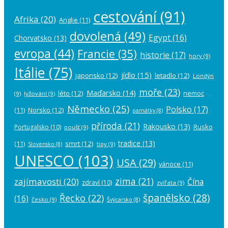
cestování
(91)
Afrika
(20)
Anglie
(11)
dovolená
(49)
Egypt
(16)
Chorvatsko
(13)
evropa
(44)
Francie
(35)
historie
(17)
hory
(9)
Itálie
(75)
jídlo
(15)
japonsko
(12)
letadlo
(12)
Londýn
moře
(23)
Maďarsko
(14)
léto
(12)
nemoc
(9)
lyžování
(9)
Německo
(25)
Polsko
(17)
(11)
Norsko
(12)
památky
(8)
příroda
(21)
Rakousko
(13)
Rusko
Portugalsko
(10)
poušť
(9)
tradice
(13)
(11)
smrt
(12)
tipy
(9)
Slovensko
(8)
UNESCO
(103)
USA
(29)
vánoce
(11)
zima
(21)
zajímavosti
(20)
Čína
zdraví
(10)
zvířata
(9)
španělsko
(28)
Řecko
(22)
(16)
česko
(9)
Švýcarsko
(8)