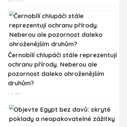
22. 9. 2019
Černobílí chlupáči stále reprezentují
ochranu přírody. Neberou ale
pozornost daleko ohroženějším
druhům?
7. 5. 2021