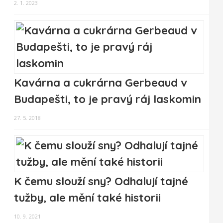
2. 1. 2023
Kavárna a cukrárna Gerbeaud v
Budapešti, to je pravý ráj laskomin
27. 5. 2018
K čemu slouží sny? Odhalují tajné
tužby, ale mění také historii
10. 9. 2021