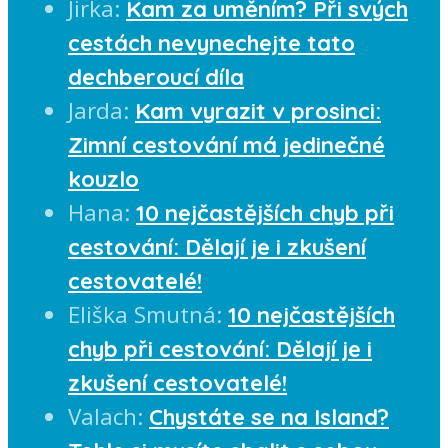
Jirka
:
Kam za uměním? Při svých
cestách nevynechejte tato
dechberoucí díla
Jarda
:
Kam vyrazit v prosinci:
Zimní cestování má jedinečné
kouzlo
Hana
:
10 nejčastějších chyb při
cestování: Dělají je i zkušení
cestovatelé!
Eliška Smutná
:
10 nejčastějších
chyb při cestování: Dělají je i
zkušení cestovatelé!
Valach
:
Chystáte se na Island?