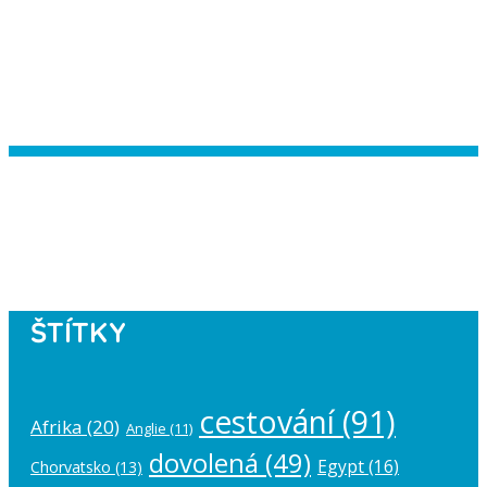
Instagram has returned empty data.
Please authorize your Instagram
account in the
plugin settings
.
ŠTÍTKY
cestování
(91)
Afrika
(20)
Anglie
(11)
dovolená
(49)
Egypt
(16)
Chorvatsko
(13)