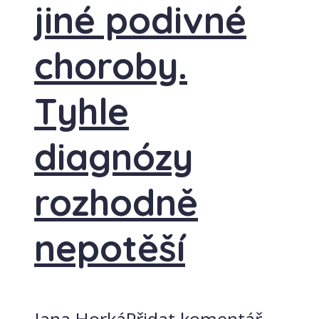
jiné podivné
choroby.
Tyhle
diagnózy
rozhodně
nepotěší