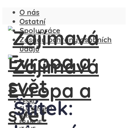
O nás
Ostatní
Spolupráce
Zásady ochrany osobních
údajů
Štítek:
ČESKO
SLOVENSKO
ANGLIE
FRANCIE