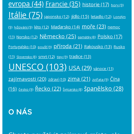
evropa
(44)
Francie
(35)
historie
(17)
hory
(9)
Itálie
(75)
jídlo
(15)
japonsko
(12)
letadlo
(12)
Londýn
moře
(23)
Maďarsko
(14)
léto
(12)
nemoc
(9)
lyžování
(9)
Německo
(25)
Polsko
(17)
(11)
Norsko
(12)
památky
(8)
příroda
(21)
Rakousko
(13)
Rusko
Portugalsko
(10)
poušť
(9)
tradice
(13)
(11)
smrt
(12)
tipy
(9)
Slovensko
(8)
UNESCO
(103)
USA
(29)
vánoce
(11)
zima
(21)
zajímavosti
(20)
Čína
zdraví
(10)
zvířata
(9)
španělsko
(28)
Řecko
(22)
(16)
česko
(9)
Švýcarsko
(8)
O NÁS