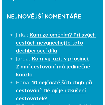
NEJNOVĚJŠÍ KOMENTÁŘE
Jirka
:
Kam za uměním? Při svých
cestách nevynechejte tato
dechberoucí díla
Jarda
:
Kam vyrazit v prosinci:
Zimní cestování má jedinečné
kouzlo
Hana
:
10 nejčastějších chyb při
cestování: Dělají je i zkušení
cestovatelé!