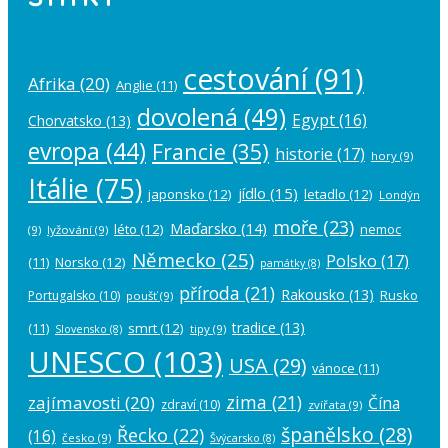
cestování
(91)
Afrika
(20)
Anglie
(11)
dovolená
(49)
Egypt
(16)
Chorvatsko
(13)
evropa
(44)
Francie
(35)
historie
(17)
hory
(9)
Itálie
(75)
jídlo
(15)
japonsko
(12)
letadlo
(12)
Londýn
moře
(23)
Maďarsko
(14)
léto
(12)
nemoc
(9)
lyžování
(9)
Německo
(25)
Polsko
(17)
(11)
Norsko
(12)
památky
(8)
příroda
(21)
Rakousko
(13)
Rusko
Portugalsko
(10)
poušť
(9)
tradice
(13)
(11)
smrt
(12)
tipy
(9)
Slovensko
(8)
UNESCO
(103)
USA
(29)
vánoce
(11)
zima
(21)
zajímavosti
(20)
Čína
zdraví
(10)
zvířata
(9)
španělsko
(28)
Řecko
(22)
(16)
česko
(9)
Švýcarsko
(8)