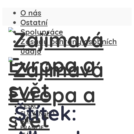
O nás
Ostatní
Spolupráce
Zásady ochrany osobních
údajů
Štítek:
ČESKO
SLOVENSKO
ANGLIE
FRANCIE