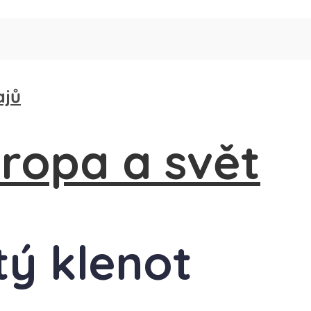
ajů
tý klenot