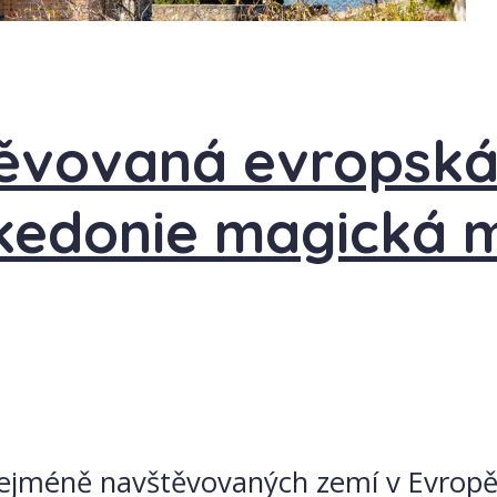
ěvovaná evropská
edonie magická mí
nejméně navštěvovaných zemí v Evropě