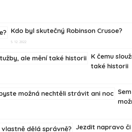
Kdo byl skutečný Robinson Crusoe?
5. 12. 2022
K čemu slouží
také historii
Sem 
možn
Jezdit napravo či