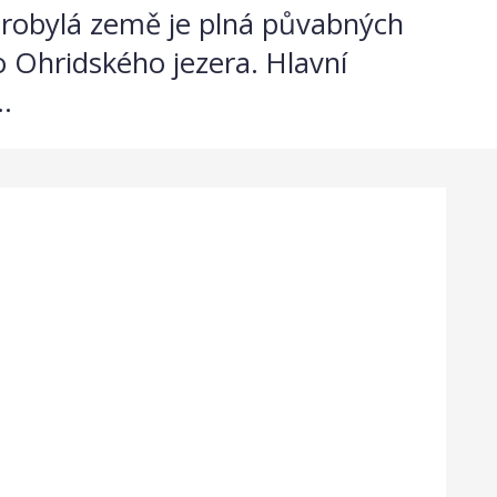
arobylá země je plná půvabných
o Ohridského jezera. Hlavní
.