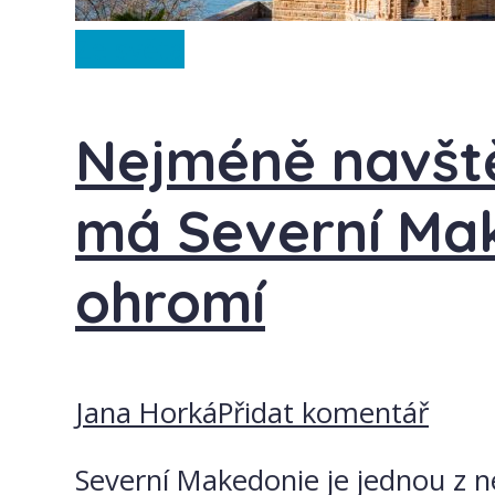
Ze světa
Nejméně navšt
má Severní Mak
ohromí
Jana Horká
Přidat komentář
Severní Makedonie je jednou z 