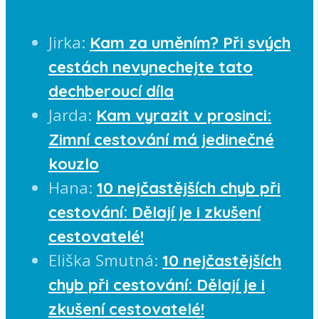
Jirka
:
Kam za uměním? Při svých
cestách nevynechejte tato
dechberoucí díla
Jarda
:
Kam vyrazit v prosinci:
Zimní cestování má jedinečné
kouzlo
Hana
:
10 nejčastějších chyb při
cestování: Dělají je i zkušení
cestovatelé!
Eliška Smutná
:
10 nejčastějších
chyb při cestování: Dělají je i
zkušení cestovatelé!