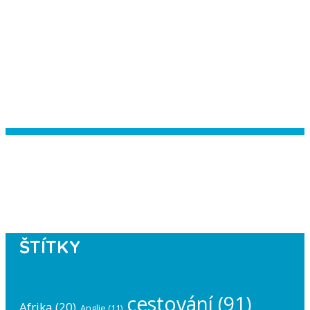
Instagram has returned empty data.
Please authorize your Instagram
account in the
plugin settings
.
ŠTÍTKY
cestování
(91)
Afrika
(20)
Anglie
(11)