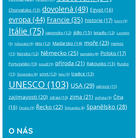
dovolená
(49)
Egypt
(16)
Chorvatsko
(13)
evropa
(44)
Francie
(35)
historie
(17)
hory
(9)
Itálie
(75)
jídlo
(15)
japonsko
(12)
letadlo
(12)
Londýn
moře
(23)
Maďarsko
(14)
léto
(12)
nemoc
(9)
lyžování
(9)
Německo
(25)
Polsko
(17)
(11)
Norsko
(12)
památky
(8)
příroda
(21)
Rakousko
(13)
Rusko
Portugalsko
(10)
poušť
(9)
tradice
(13)
(11)
smrt
(12)
tipy
(9)
Slovensko
(8)
UNESCO
(103)
USA
(29)
vánoce
(11)
zima
(21)
zajímavosti
(20)
Čína
zdraví
(10)
zvířata
(9)
španělsko
(28)
Řecko
(22)
(16)
česko
(9)
Švýcarsko
(8)
O NÁS