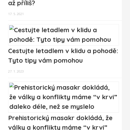
až příliš?
17. 5. 2021
Cestujte letadlem v klidu a pohodě:
Tyto tipy vám pomohou
27. 1. 2023
Prehistorický masakr dokládá, že
války a konflikty máme “v krvi”