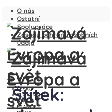
O nás
Ostatní
Spolupráce
Zásady ochrany osobních
údajů
Štítek:
ČESKO
SLOVENSKO
ANGLIE
FRANCIE