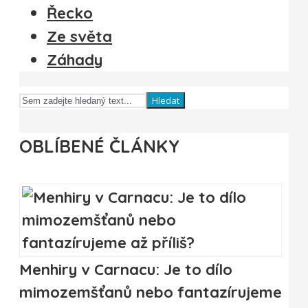
Řecko
Ze světa
Záhady
Hledat
OBLÍBENÉ ČLÁNKY
Menhiry v Carnacu: Je to dílo
mimozemšťanů nebo fantazírujeme