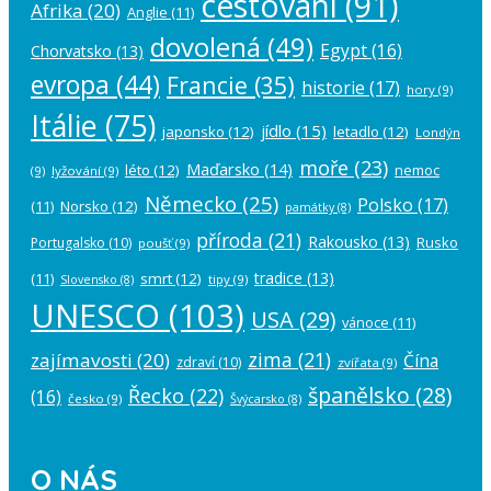
cestování
(91)
Afrika
(20)
Anglie
(11)
dovolená
(49)
Egypt
(16)
Chorvatsko
(13)
evropa
(44)
Francie
(35)
historie
(17)
hory
(9)
Itálie
(75)
jídlo
(15)
japonsko
(12)
letadlo
(12)
Londýn
moře
(23)
Maďarsko
(14)
léto
(12)
nemoc
(9)
lyžování
(9)
Německo
(25)
Polsko
(17)
(11)
Norsko
(12)
památky
(8)
příroda
(21)
Rakousko
(13)
Rusko
Portugalsko
(10)
poušť
(9)
tradice
(13)
(11)
smrt
(12)
tipy
(9)
Slovensko
(8)
UNESCO
(103)
USA
(29)
vánoce
(11)
zima
(21)
zajímavosti
(20)
Čína
zdraví
(10)
zvířata
(9)
španělsko
(28)
Řecko
(22)
(16)
česko
(9)
Švýcarsko
(8)
O NÁS