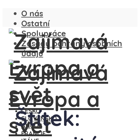
O nás
Ostatní
Spolupráce
Zásady ochrany osobních
údajů
Štítek:
ČESKO
SLOVENSKO
ANGLIE
FRANCIE