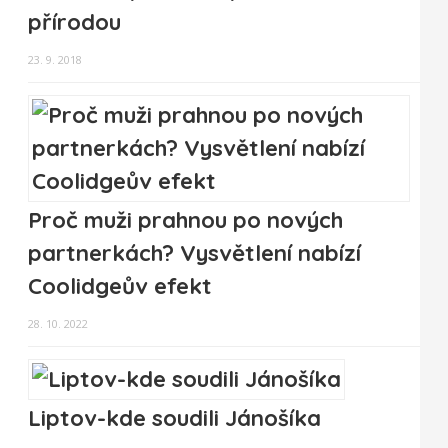
přírodou
23. 9. 2018
Proč muži prahnou po nových
partnerkách? Vysvětlení nabízí
Coolidgeův efekt
28. 10. 2022
Liptov-kde soudili Jánošíka