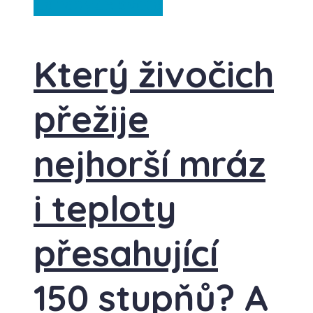
Záhady
Ze světa
Který živočich
přežije
nejhorší mráz
i teploty
přesahující
150 stupňů? A