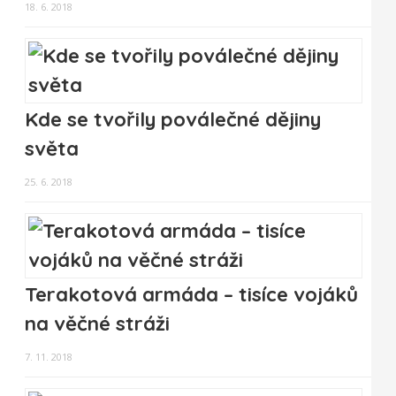
18. 6. 2018
Kde se tvořily poválečné dějiny
světa
25. 6. 2018
Terakotová armáda – tisíce vojáků
na věčné stráži
7. 11. 2018