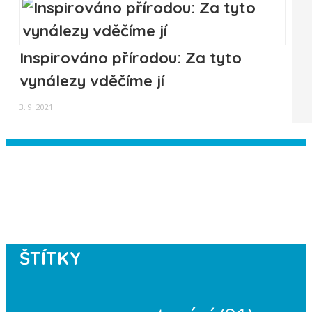
Inspirováno přírodou: Za tyto
vynálezy vděčíme jí
3. 9. 2021
Instagram has returned empty data.
Please authorize your Instagram
account in the
plugin settings
.
ŠTÍTKY