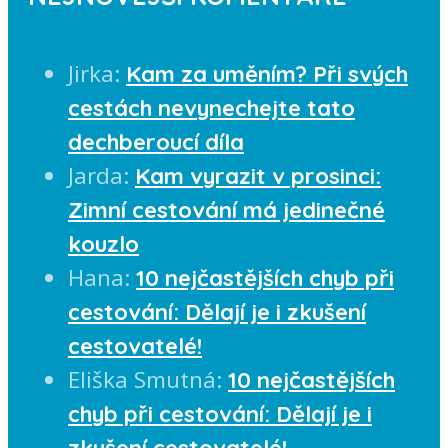
Jirka
:
Kam za uměním? Při svých
cestách nevynechejte tato
dechberoucí díla
Jarda
:
Kam vyrazit v prosinci:
Zimní cestování má jedinečné
kouzlo
Hana
:
10 nejčastějších chyb při
cestování: Dělají je i zkušení
cestovatelé!
Eliška Smutná
:
10 nejčastějších
chyb při cestování: Dělají je i
zkušení cestovatelé!