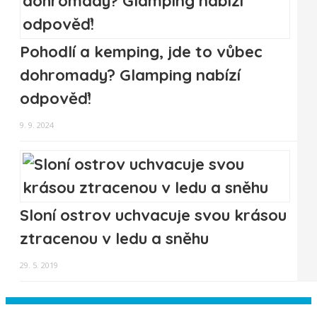
Pohodlí a kemping, jde to vůbec
dohromady? Glamping nabízí
odpověď!
9. 9. 2024
Sloní ostrov uchvacuje svou krásou
ztracenou v ledu a sněhu
29. 5. 2019
Instagram has returned empty data.