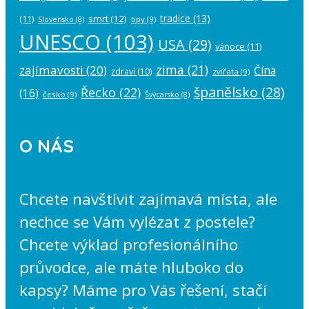
tradice
(13)
(11)
smrt
(12)
tipy
(9)
Slovensko
(8)
UNESCO
(103)
USA
(29)
vánoce
(11)
zima
(21)
zajímavosti
(20)
Čína
zdraví
(10)
zvířata
(9)
španělsko
(28)
Řecko
(22)
(16)
česko
(9)
Švýcarsko
(8)
O NÁS
Chcete navštívit zajímavá místa, ale
nechce se Vám vylézat z postele?
Chcete výklad profesionálního
průvodce, ale máte hluboko do
kapsy? Máme pro Vás řešení, stačí