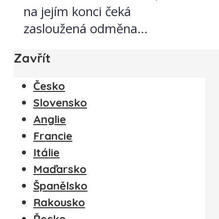
na jejím konci čeká
zasloužená odměna...
Zavřít
Česko
Slovensko
Anglie
Francie
Itálie
Maďarsko
Španělsko
Rakousko
Řecko