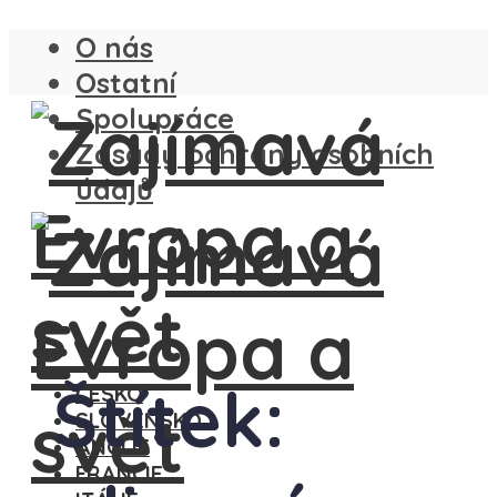
O nás
Ostatní
Spolupráce
Zásady ochrany osobních
údajů
Štítek:
ČESKO
SLOVENSKO
ANGLIE
FRANCIE