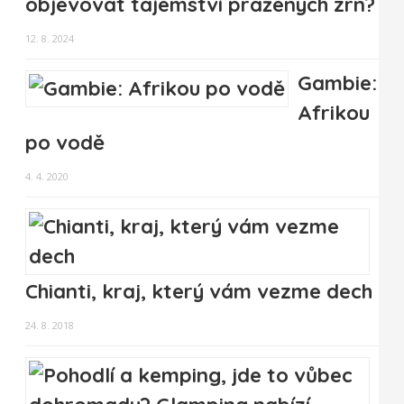
objevovat tajemství pražených zrn?
12. 8. 2024
Gambie:
Afrikou
po vodě
4. 4. 2020
Chianti, kraj, který vám vezme dech
24. 8. 2018