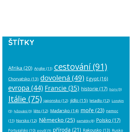
Please authorize your Instagram
account in the
plugin settings
.
ŠTÍTKY
cestování
(91)
Afrika
(20)
Anglie
(11)
dovolená
(49)
Egypt
(16)
Chorvatsko
(13)
evropa
(44)
Francie
(35)
historie
(17)
hory
(9)
Itálie
(75)
jídlo
(15)
japonsko
(12)
letadlo
(12)
Londýn
moře
(23)
Maďarsko
(14)
léto
(12)
nemoc
(9)
lyžování
(9)
Německo
(25)
Polsko
(17)
(11)
Norsko
(12)
památky
(8)
příroda
(21)
Rakousko
(13)
Rusko
Portugalsko
(10)
poušť
(9)