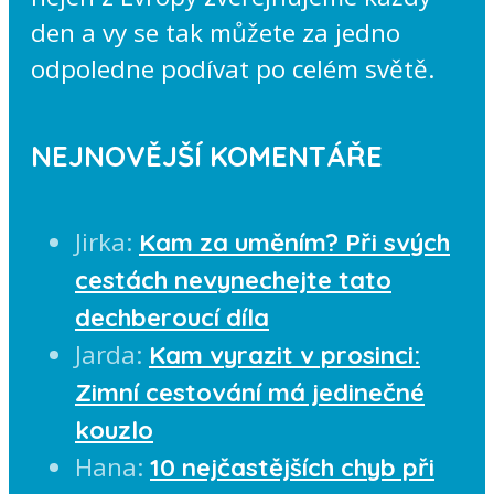
den a vy se tak můžete za jedno
odpoledne podívat po celém světě.
NEJNOVĚJŠÍ KOMENTÁŘE
Jirka
:
Kam za uměním? Při svých
cestách nevynechejte tato
dechberoucí díla
Jarda
:
Kam vyrazit v prosinci:
Zimní cestování má jedinečné
kouzlo
Hana
:
10 nejčastějších chyb při