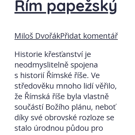
Řím papežský
Miloš Dvořák
Přidat komentář
Historie křesťanství je
neodmyslitelně spojena
s historií Římské říše. Ve
středověku mnoho lidí věřilo,
že Římská říše byla vlastně
součástí Božího plánu, neboť
díky své obrovské rozloze se
stalo úrodnou půdou pro