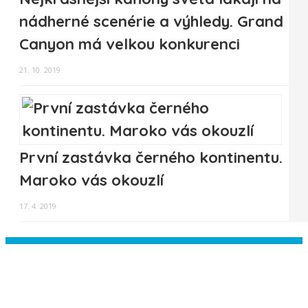
nádherné scenérie a výhledy. Grand
Canyon má velkou konkurenci
21. 10. 2019
První zastávka černého kontinentu.
Maroko vás okouzlí
17. 4. 2019
Instagram has returned empty data.
Please authorize your Instagram
account in the
plugin settings
.