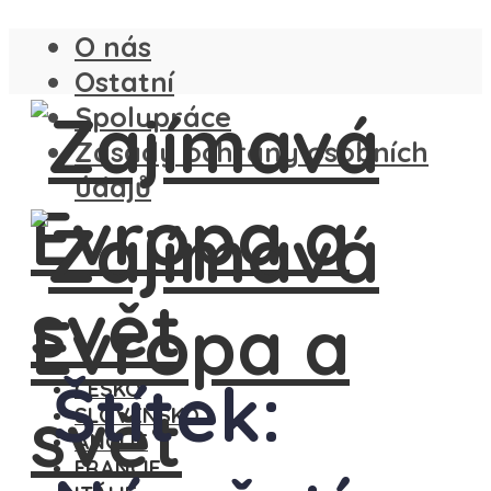
O nás
Ostatní
Spolupráce
Zásady ochrany osobních
údajů
Štítek:
ČESKO
SLOVENSKO
ANGLIE
FRANCIE