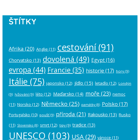
ŠTÍTKY
cestování
(91)
Afrika
(20)
Anglie
(11)
dovolená
(49)
Egypt
(16)
Chorvatsko
(13)
evropa
(44)
Francie
(35)
historie
(17)
hory
(9)
Itálie
(75)
jídlo
(15)
japonsko
(12)
letadlo
(12)
Londýn
moře
(23)
Maďarsko
(14)
léto
(12)
nemoc
(9)
lyžování
(9)
Německo
(25)
Polsko
(17)
(11)
Norsko
(12)
památky
(8)
příroda
(21)
Rakousko
(13)
Rusko
Portugalsko
(10)
poušť
(9)
tradice
(13)
(11)
smrt
(12)
tipy
(9)
Slovensko
(8)
UNESCO
(103)
USA
(29)
vánoce
(11)