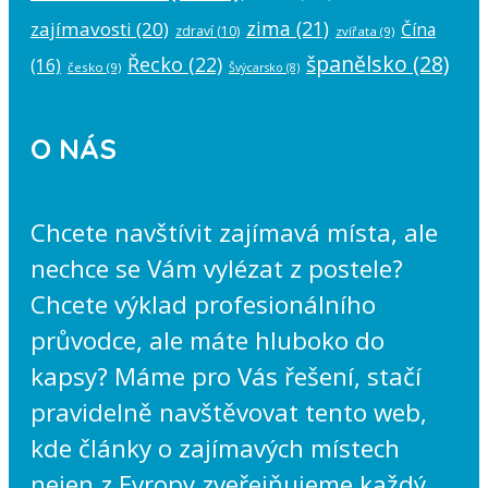
zima
(21)
zajímavosti
(20)
Čína
zdraví
(10)
zvířata
(9)
španělsko
(28)
Řecko
(22)
(16)
česko
(9)
Švýcarsko
(8)
O NÁS
Chcete navštívit zajímavá místa, ale
nechce se Vám vylézat z postele?
Chcete výklad profesionálního
průvodce, ale máte hluboko do
kapsy? Máme pro Vás řešení, stačí
pravidelně navštěvovat tento web,
kde články o zajímavých místech
nejen z Evropy zveřejňujeme každý