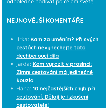
odpoledne podívat po celém světě.
NEJNOVĚJŠÍ KOMENTÁŘE
Jirka
:
Kam za uměním? Při svých
cestách nevynechejte tato
dechberoucí díla
Jarda
:
Kam vyrazit v prosinci:
Zimní cestování má jedinečné
kouzlo
Hana
:
10 nejčastějších chyb při
cestování: Dělají je i zkušení
cestovatelé!