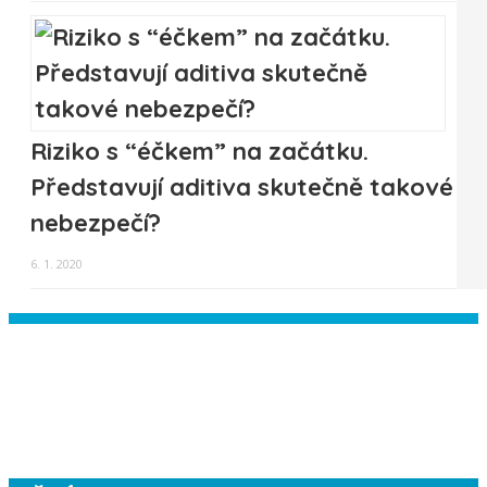
Riziko s “éčkem” na začátku.
Představují aditiva skutečně takové
nebezpečí?
6. 1. 2020
Instagram has returned empty data.
Please authorize your Instagram
account in the
plugin settings
.