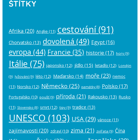
ŠTÍTKY
cestování
(91)
Afrika
(20)
Anglie
(11)
dovolená
(49)
Egypt
(16)
Chorvatsko
(13)
evropa
(44)
Francie
(35)
historie
(17)
hory
(9)
Itálie
(75)
jídlo
(15)
japonsko
(12)
letadlo
(12)
Londýn
moře
(23)
Maďarsko
(14)
léto
(12)
nemoc
(9)
lyžování
(9)
Německo
(25)
Polsko
(17)
(11)
Norsko
(12)
památky
(8)
příroda
(21)
Rakousko
(13)
Rusko
Portugalsko
(10)
poušť
(9)
tradice
(13)
(11)
smrt
(12)
tipy
(9)
Slovensko
(8)
UNESCO
(103)
USA
(29)
vánoce
(11)
zima
(21)
zajímavosti
(20)
Čína
zdraví
(10)
zvířata
(9)