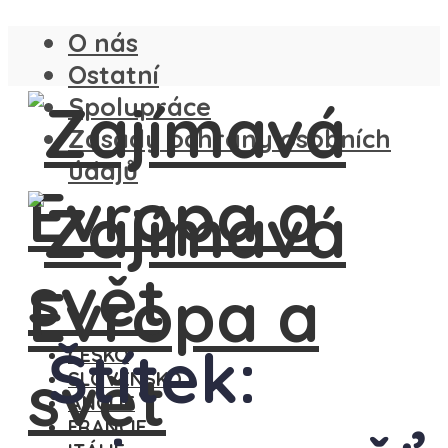
O nás
Ostatní
Spolupráce
Zásady ochrany osobních
údajů
Štítek:
ČESKO
SLOVENSKO
ANGLIE
FRANCIE