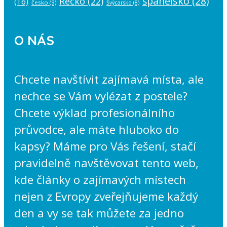
španělsko
(28)
Řecko
(22)
(16)
česko
(9)
Švýcarsko
(8)
O NÁS
Chcete navštívit zajímavá místa, ale
nechce se Vám vylézat z postele?
Chcete výklad profesionálního
průvodce, ale máte hluboko do
kapsy? Máme pro Vás řešení, stačí
pravidelně navštěvovat tento web,
kde články o zajímavých místech
nejen z Evropy zveřejňujeme každý
den a vy se tak můžete za jedno