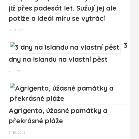
již přes padesát let. Sužují jej ale
potíže a ideál míru se vytrácí
18. 9. 2019
3
dny na Islandu na vlastní pěst
2. 5. 2019
Agrigento, úžasné památky a
překrásné pláže
7. 10. 2018