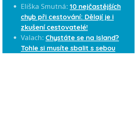
Eliška Smutná
:
10 nejčastějších
chyb při cestování: Dělají je i
zkušení cestovatelé!
Valach
:
Chystáte se na Island?
Tohle si musíte sbalit s sebou