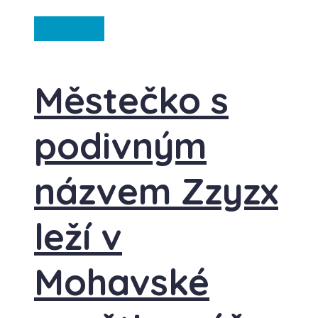
Ze světa
Městečko s
podivným
názvem Zzyzx
leží v
Mohavské