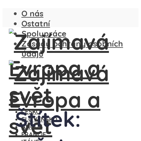
O nás
Ostatní
Spolupráce
Zásady ochrany osobních
údajů
Štítek:
ČESKO
SLOVENSKO
ANGLIE
FRANCIE