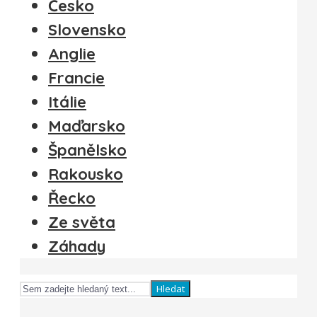
Česko
Slovensko
Anglie
Francie
Itálie
Maďarsko
Španělsko
Rakousko
Řecko
Ze světa
Záhady
Hledat