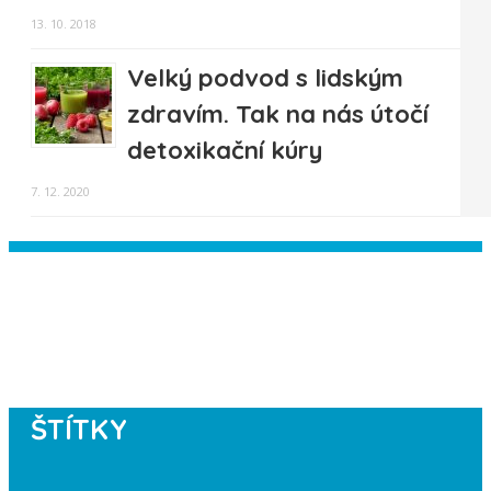
13. 10. 2018
Velký podvod s lidským
zdravím. Tak na nás útočí
detoxikační kúry
7. 12. 2020
Instagram has returned empty data.
Please authorize your Instagram
account in the
plugin settings
.
ŠTÍTKY