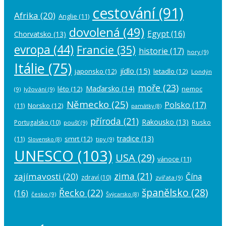
cestování
(91)
Afrika
(20)
Anglie
(11)
dovolená
(49)
Egypt
(16)
Chorvatsko
(13)
evropa
(44)
Francie
(35)
historie
(17)
hory
(9)
Itálie
(75)
jídlo
(15)
japonsko
(12)
letadlo
(12)
Londýn
moře
(23)
Maďarsko
(14)
léto
(12)
nemoc
(9)
lyžování
(9)
Německo
(25)
Polsko
(17)
(11)
Norsko
(12)
památky
(8)
příroda
(21)
Rakousko
(13)
Rusko
Portugalsko
(10)
poušť
(9)
tradice
(13)
(11)
smrt
(12)
tipy
(9)
Slovensko
(8)
UNESCO
(103)
USA
(29)
vánoce
(11)
zima
(21)
zajímavosti
(20)
Čína
zdraví
(10)
zvířata
(9)
španělsko
(28)
Řecko
(22)
(16)
česko
(9)
Švýcarsko
(8)