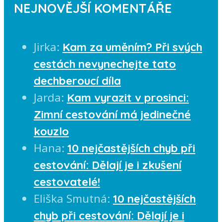
NEJNOVĚJŠÍ KOMENTÁŘE
Jirka
:
Kam za uměním? Při svých
cestách nevynechejte tato
dechberoucí díla
Jarda
:
Kam vyrazit v prosinci:
Zimní cestování má jedinečné
kouzlo
Hana
:
10 nejčastějších chyb při
cestování: Dělají je i zkušení
cestovatelé!
Eliška Smutná
:
10 nejčastějších
chyb při cestování: Dělají je i