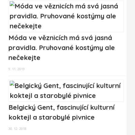
Móda ve věznicích má svá jasná
pravidla. Pruhované kostýmy ale
nečekejte
9. 11. 2019
Belgický Gent, fascinující kulturní
koktejl a starobylé pivnice
30. 12. 2018