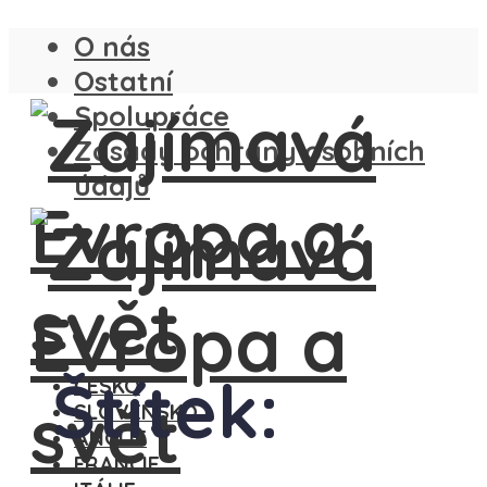
O nás
Ostatní
Spolupráce
Zásady ochrany osobních
údajů
Štítek:
ČESKO
SLOVENSKO
ANGLIE
FRANCIE