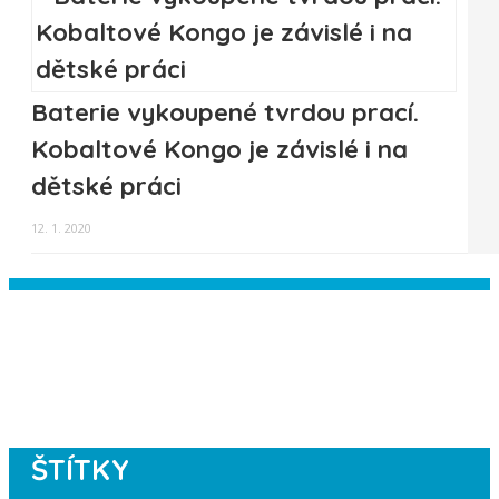
Baterie vykoupené tvrdou prací.
Kobaltové Kongo je závislé i na
dětské práci
12. 1. 2020
Instagram has returned empty data.
Please authorize your Instagram
account in the
plugin settings
.
ŠTÍTKY