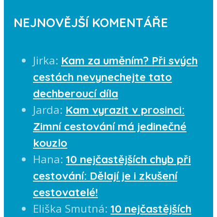
NEJNOVĚJŠÍ KOMENTÁŘE
Jirka
:
Kam za uměním? Při svých
cestách nevynechejte tato
dechberoucí díla
Jarda
:
Kam vyrazit v prosinci:
Zimní cestování má jedinečné
kouzlo
Hana
:
10 nejčastějších chyb při
cestování: Dělají je i zkušení
cestovatelé!
Eliška Smutná
:
10 nejčastějších