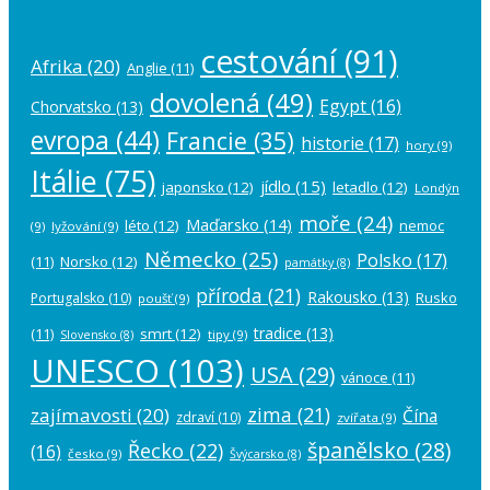
cestování
(91)
Afrika
(20)
Anglie
(11)
dovolená
(49)
Egypt
(16)
Chorvatsko
(13)
evropa
(44)
Francie
(35)
historie
(17)
hory
(9)
Itálie
(75)
jídlo
(15)
japonsko
(12)
letadlo
(12)
Londýn
moře
(24)
Maďarsko
(14)
léto
(12)
nemoc
(9)
lyžování
(9)
Německo
(25)
Polsko
(17)
(11)
Norsko
(12)
památky
(8)
příroda
(21)
Rakousko
(13)
Rusko
Portugalsko
(10)
poušť
(9)
tradice
(13)
(11)
smrt
(12)
tipy
(9)
Slovensko
(8)
UNESCO
(103)
USA
(29)
vánoce
(11)
zima
(21)
zajímavosti
(20)
Čína
zdraví
(10)
zvířata
(9)
španělsko
(28)
Řecko
(22)
(16)
česko
(9)
Švýcarsko
(8)