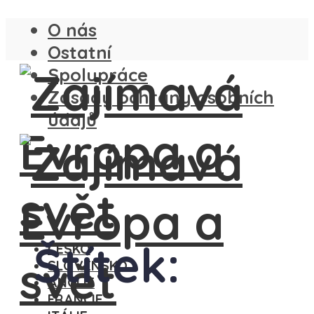
O nás
Ostatní
Spolupráce
Zásady ochrany osobních
údajů
Štítek:
ČESKO
SLOVENSKO
ANGLIE
FRANCIE