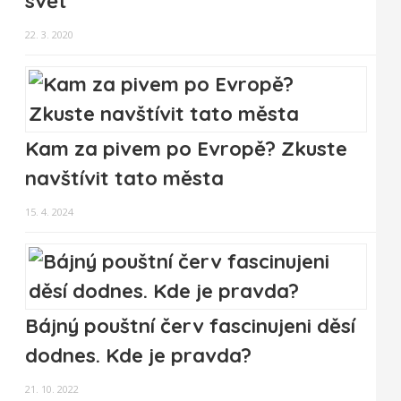
svět
22. 3. 2020
Kam za pivem po Evropě? Zkuste
navštívit tato města
15. 4. 2024
Bájný pouštní červ fascinujeni děsí
dodnes. Kde je pravda?
21. 10. 2022