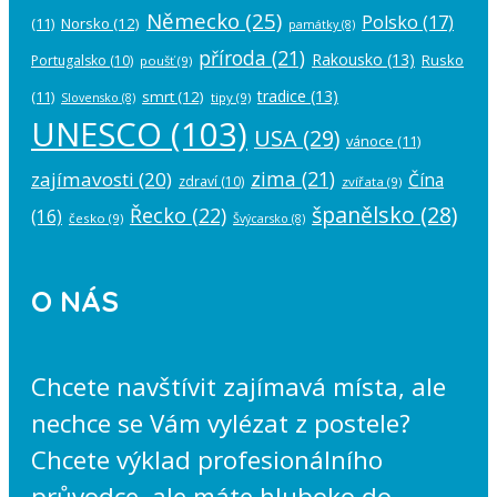
Německo
(25)
Polsko
(17)
(11)
Norsko
(12)
památky
(8)
příroda
(21)
Rakousko
(13)
Rusko
Portugalsko
(10)
poušť
(9)
tradice
(13)
(11)
smrt
(12)
tipy
(9)
Slovensko
(8)
UNESCO
(103)
USA
(29)
vánoce
(11)
zima
(21)
zajímavosti
(20)
Čína
zdraví
(10)
zvířata
(9)
španělsko
(28)
Řecko
(22)
(16)
česko
(9)
Švýcarsko
(8)
O NÁS
Chcete navštívit zajímavá místa, ale
nechce se Vám vylézat z postele?
Chcete výklad profesionálního
průvodce, ale máte hluboko do