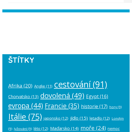
Instagram has returned empty data.
Please authorize your Instagram
account in the
plugin settings
.
ŠTÍTKY
cestování
(91)
Afrika
(20)
Anglie
(11)
dovolená
(49)
Egypt
(16)
Chorvatsko
(13)
evropa
(44)
Francie
(35)
historie
(17)
hory
(9)
Itálie
(75)
jídlo
(15)
japonsko
(12)
letadlo
(12)
Londýn
moře
(24)
Maďarsko
(14)
léto
(12)
nemoc
(9)
lyžování
(9)