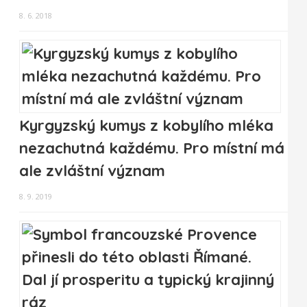
8. 6. 2018
Kyrgyzský kumys z kobylího mléka
nezachutná každému. Pro místní má
ale zvláštní význam
8. 9. 2019