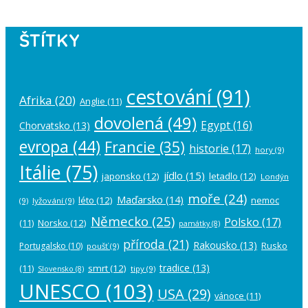
ŠTÍTKY
cestování
(91)
Afrika
(20)
Anglie
(11)
dovolená
(49)
Egypt
(16)
Chorvatsko
(13)
evropa
(44)
Francie
(35)
historie
(17)
hory
(9)
Itálie
(75)
jídlo
(15)
japonsko
(12)
letadlo
(12)
Londýn
moře
(24)
Maďarsko
(14)
léto
(12)
nemoc
(9)
lyžování
(9)
Německo
(25)
Polsko
(17)
(11)
Norsko
(12)
památky
(8)
příroda
(21)
Rakousko
(13)
Rusko
Portugalsko
(10)
poušť
(9)
tradice
(13)
(11)
smrt
(12)
tipy
(9)
Slovensko
(8)
UNESCO
(103)
USA
(29)
vánoce
(11)