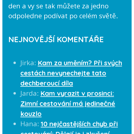
den a vy se tak můžete za jedno
odpoledne podívat po celém světě.
NEJNOVĚJŠÍ KOMENTÁŘE
Jirka
:
Kam za uměním? Při svých
cestách nevynechejte tato
dechberoucí díla
Jarda
:
Kam vyrazit v prosinci:
Zimní cestování má jedinečné
kouzlo
Hana
:
10 nejčastějších chyb při
cestování: Dělají je i zkušení