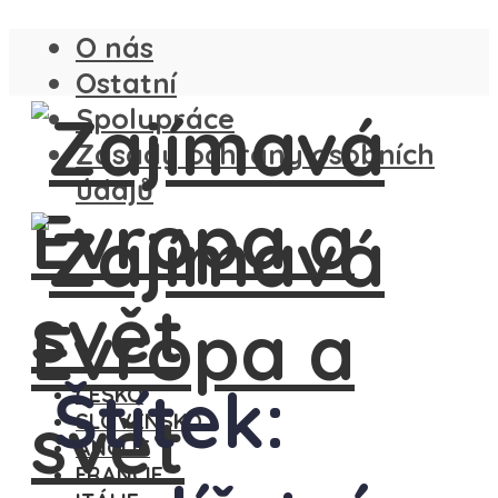
O nás
Ostatní
Spolupráce
Zásady ochrany osobních
údajů
Štítek:
ČESKO
SLOVENSKO
ANGLIE
FRANCIE