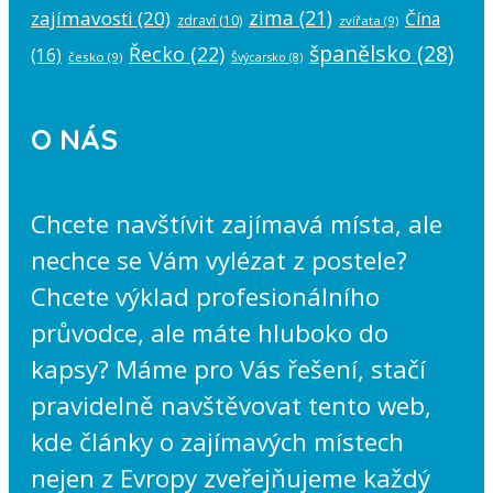
zima
(21)
zajímavosti
(20)
Čína
zdraví
(10)
zvířata
(9)
španělsko
(28)
Řecko
(22)
(16)
česko
(9)
Švýcarsko
(8)
O NÁS
Chcete navštívit zajímavá místa, ale
nechce se Vám vylézat z postele?
Chcete výklad profesionálního
průvodce, ale máte hluboko do
kapsy? Máme pro Vás řešení, stačí
pravidelně navštěvovat tento web,
kde články o zajímavých místech
nejen z Evropy zveřejňujeme každý