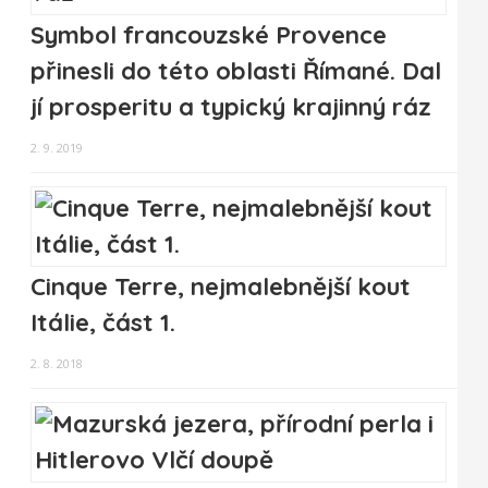
Symbol francouzské Provence
přinesli do této oblasti Římané. Dal
jí prosperitu a typický krajinný ráz
2. 9. 2019
Cinque Terre, nejmalebnější kout
Itálie, část 1.
2. 8. 2018